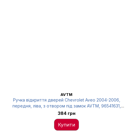
AVTM
Ручка відкриття дверей Chevrolet Aveo 2004-2006,
передня, ліва, з отвором під замок AVTM, 96541631,
6012416
384 грн
Купити