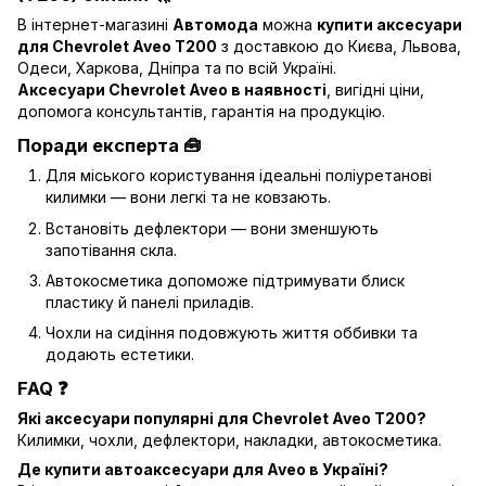
В інтернет-магазині
Автомода
можна
купити аксесуари
для Chevrolet Aveo T200
з доставкою до Києва, Львова,
Одеси, Харкова, Дніпра та по всій Україні.
Аксесуари Chevrolet Aveo в наявності
, вигідні ціни,
допомога консультантів, гарантія на продукцію.
Поради експерта 🧰
Для міського користування ідеальні поліуретанові
килимки — вони легкі та не ковзають.
Встановіть дефлектори — вони зменшують
запотівання скла.
Автокосметика допоможе підтримувати блиск
пластику й панелі приладів.
Чохли на сидіння подовжують життя оббивки та
додають естетики.
FAQ ❓
Які аксесуари популярні для Chevrolet Aveo T200?
Килимки, чохли, дефлектори, накладки, автокосметика.
Де купити автоаксесуари для Aveo в Україні?