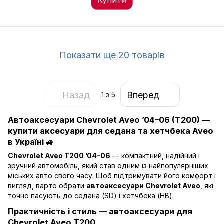
Купити
Показати ще 20 товарів
Назад
Вперед
1
з 5
Автоаксесуари Chevrolet Aveo ’04–06 (T200) —
купити аксесуари для седана та хетчбека Aveo
в Україні 🚙
Chevrolet Aveo T200 ’04–06
— компактний, надійний і
зручний автомобіль, який став одним із найпопулярніших
міських авто свого часу. Щоб підтримувати його комфорт і
вигляд, варто обрати
автоаксесуари Chevrolet Aveo
, які
точно пасують до седана (SD) і хетчбека (HB).
Практичність і стиль — автоаксесуари для
Chevrolet Aveo T200