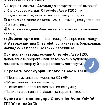
В інтернет-магазині
Автомода
представлений широкий
вибір
аксесуарів для Chevrolet Aveo T200
, які
поєднують якість, довговічність і точну посадку:
🛞
Килимки Chevrolet Aveo T200
— гумові, поліуретанові
або текстильні;
🪑
Чохли на сидіння Aveo
— захист тканини та оновлення
салону;
🌬️
Дефлектори вікон
— вентиляція без протягів і дощу;
🧴
Автокосметика Chevrolet
,
органайзери
,
бризковики
,
накладки на пороги
,
коврики багажника
.
Оригінальні автоаксесуари Chevrolet Aveo T200
допомагають зберегти ваш автомобіль у чудовому стані,
додають комфорту й підкреслюють доглянутий вигляд.
Переваги аксесуарів Chevrolet Aveo T200
✅ Повна сумісність із кузовами SD і HB;
✅ Міцні, зносостійкі матеріали;
✅ Легке встановлення без змін конструкції;
✅ Швидка доставка по Україні та гарантія якості.
Купити автоаксесуари Chevrolet Aveo ’04–06
(T200) онлайн 🚀