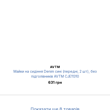
AVTM
Майки на сидіння Denim сині (передні, 2 шт), без
підголівників AVTM CJE11310
631 грн
Показати ще 8 товарів