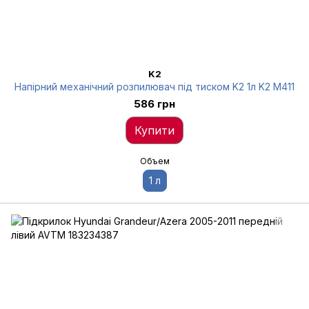
K2
Напірний механічний розпилювач під тиском K2 1л K2 M411
586 грн
Купити
Объем
1 л