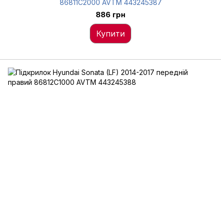
86811C2000 AVTM 443245387
886 грн
Купити