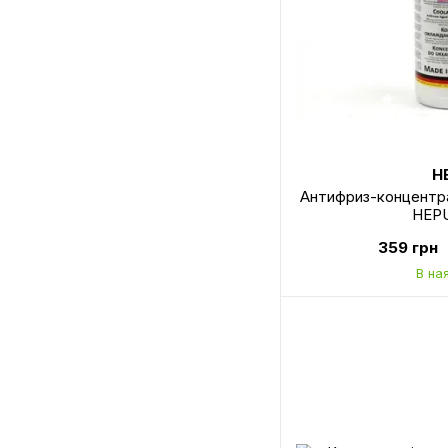
H
Антифриз-концентрат
HEPU
359 грн
В на