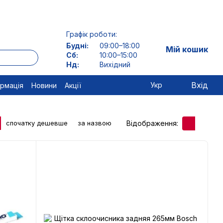
Графік роботи:
Будні:
09:00–18:00
Мій кошик
Сб:
10:00–15:00
Нд:
Вихідний
Вхід
Укр
ормація
Новини
Акції
Відображення:
спочатку дешевше
за назвою