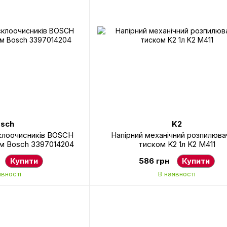
sch
K2
клоочисників BOSCH
Напірний механічний розпилювач
мм Bosch 3397014204
тиском K2 1л K2 M411
Купити
586 грн
Купити
явності
В наявності