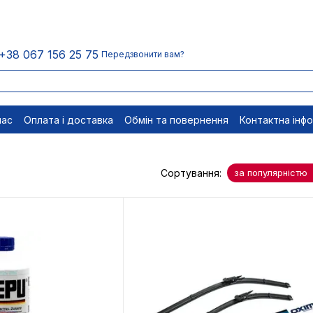
+38 067 156 25 75
Передзвонити вам?
нас
Оплата і доставка
Обмін та повернення
Контактна інф
менти
Відписатися
Сортування:
за популярністю