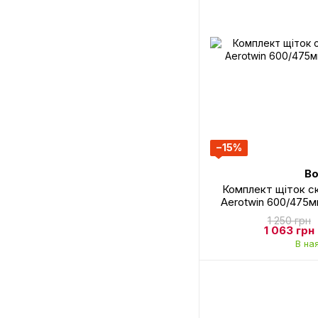
−15%
Bo
Комплект щіток с
Aerotwin 600/475
1 250 грн
1 063 грн
В на