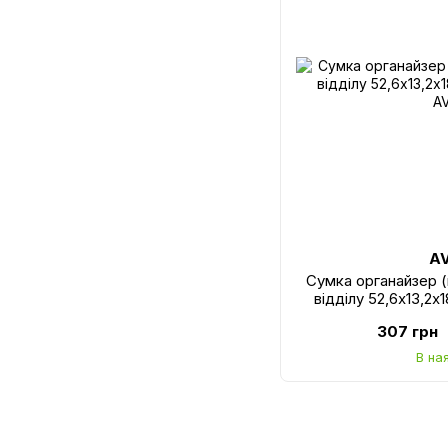
A
Сумка органайзер (
відділу 52,6х13,2х
A
307 грн
В на