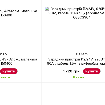
nso
Osram
, 43x32 см., маленька
Зарядний пристрій (12/24V, 920Вт,
 150400
90Аг, кабель 1.5м) з циферблато
OEBCS904
Купити
1 720 грн
Купити
явності
В наявності