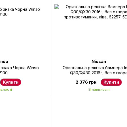
nso
Nissan
 знака Чорна Winso
Оригінальна решітка бампера Inf
2100
Q30/QX30 2016-, без отвор
противотуманки, ліва, 62257-5
Купити
2 376 грн
Купити
явності
В наявності