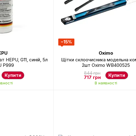
−15%
EPU
Oximo
 HEPU, G11, синій, 5л
Щітки склоочисника модельна ко
 P999
2шт Oximo WB400525
844 грн
Купити
Купити
717 грн
явності
В наявності