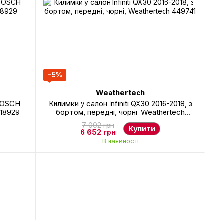
−5%
Weathertech
BOSCH
Килимки у салон Infiniti QX30 2016-2018, з
118929
бортом, передні, чорні, Weathertech
449741
7 002 грн
Купити
6 652 грн
В наявності