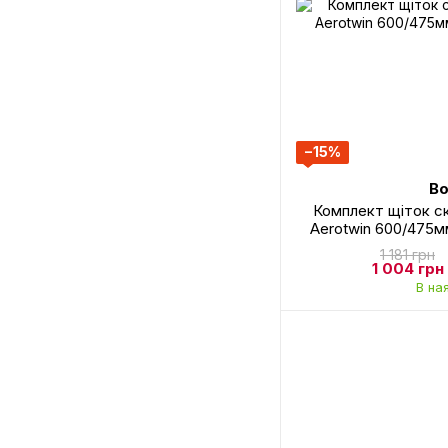
−15%
Bo
Комплект щіток с
Aerotwin 600/475
1 181 грн
1 004 грн
В на