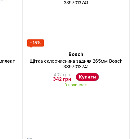
−15%
Bosch
мплект
Щітка склоочисника задняя 265мм Bosch
3397013741
402 грн
Купити
342 грн
В наявності