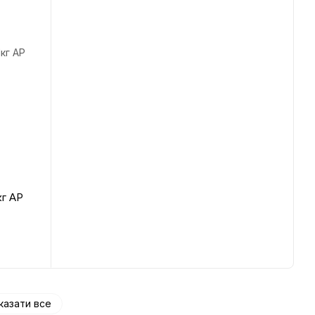
кг AP
казати все