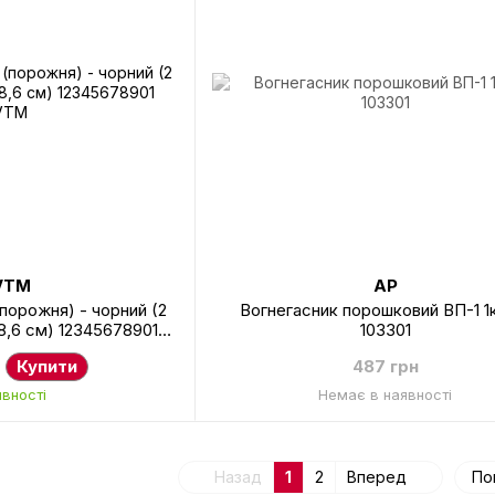
VTM
AP
порожня) - чорний (2
Вогнегасник порошковий ВП-1 1
18,6 см) 12345678901
103301
VTM
Купити
487 грн
явності
Немає в наявності
Назад
1
2
Вперед
По