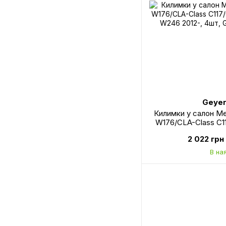
Geyer
Килимки у салон M
W176/CLA-Class C1
Class W246 2012-,
2 022 грн
85
В на