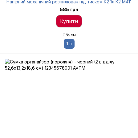
Напірний механічний розпилювач під тиском K2 1л K2 M411
585 грн
Купити
Объем
1 л