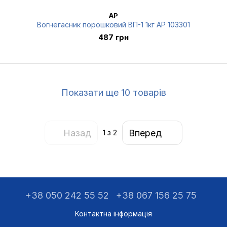
AP
Вогнегасник порошковий ВП-1 1кг AP 103301
487 грн
Показати ще 10 товарів
Назад
Вперед
1
з 2
+38 050 242 55 52
+38 067 156 25 75
Контактна інформація