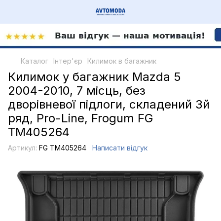
Каталог
Інтер'єр
Килимок в багажник
Килимок у багажник Mazda 5
2004-2010, 7 місць, без
дворівневої підлоги, складений 3й
ряд, Pro-Line, Frogum FG
TM405264
Артикул:
FG TM405264
Написати відгук