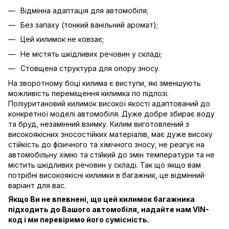
Відмінна адаптація для автомобіля;
Без запаху (тонкий ванільний аромат);
Цей килимок не ковзає;
Не містять шкідливих речовин у складі;
Стовщена структура для опору зносу.
На зворотному боці килима є виступи, які зменшують
можливість переміщення килимка по підлозі.
Поліуритановий килимок високої якості адаптований до
конкретної моделі автомобіля. Дуже добре збирає воду
та бруд, незамінний взимку. Килим виготовлений з
високоякісних зносостійких матеріалів, має дуже високу
стійкість до фізичного та хімічного зносу, не реагує на
автомобільну хімію та стійкий до змін температури та не
містить шкідливих речовин у складі. Так що якщо вам
потрібні високоякісні килимки в багажник, це відмінний
варіант для вас.
Якщо Ви не впевнені, що цей килимок багажника
підходить до Вашого автомобіля, надайте нам VIN-
код і ми перевіримо його сумісність.