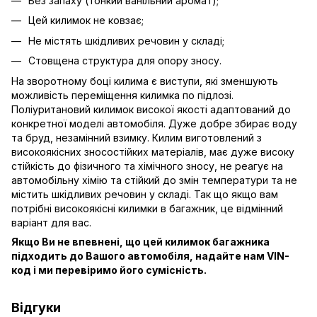
Без запаху (тонкий ванільний аромат);
Цей килимок не ковзає;
Не містять шкідливих речовин у складі;
Стовщена структура для опору зносу.
На зворотному боці килима є виступи, які зменшують
можливість переміщення килимка по підлозі.
Поліуритановий килимок високої якості адаптований до
конкретної моделі автомобіля. Дуже добре збирає воду
та бруд, незамінний взимку. Килим виготовлений з
високоякісних зносостійких матеріалів, має дуже високу
стійкість до фізичного та хімічного зносу, не реагує на
автомобільну хімію та стійкий до змін температури та не
містить шкідливих речовин у складі. Так що якщо вам
потрібні високоякісні килимки в багажник, це відмінний
варіант для вас.
Якщо Ви не впевнені, що цей килимок багажника
підходить до Вашого автомобіля, надайте нам VIN-
код і ми перевіримо його сумісність.
Відгуки