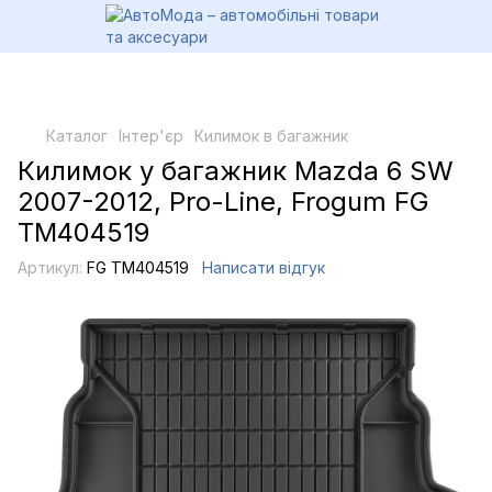
Каталог
Інтер'єр
Килимок в багажник
Килимок у багажник Mazda 6 SW
2007-2012, Pro-Line, Frogum FG
TM404519
Артикул:
FG TM404519
Написати відгук