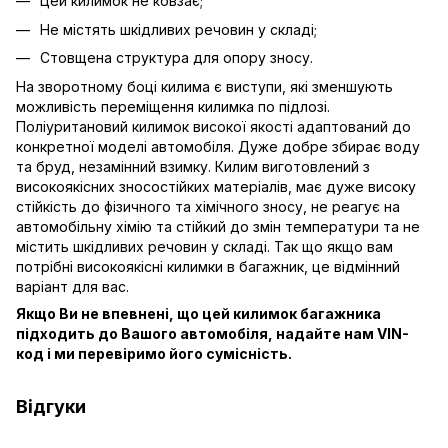
Цей килимок не ковзає;
Не містять шкідливих речовин у складі;
Стовщена структура для опору зносу.
На зворотному боці килима є виступи, які зменшують
можливість переміщення килимка по підлозі.
Поліуритановий килимок високої якості адаптований до
конкретної моделі автомобіля. Дуже добре збирає воду
та бруд, незамінний взимку. Килим виготовлений з
високоякісних зносостійких матеріалів, має дуже високу
стійкість до фізичного та хімічного зносу, не реагує на
автомобільну хімію та стійкий до змін температури та не
містить шкідливих речовин у складі. Так що якщо вам
потрібні високоякісні килимки в багажник, це відмінний
варіант для вас.
Якщо Ви не впевнені, що цей килимок багажника
підходить до Вашого автомобіля, надайте нам VIN-
код і ми перевіримо його сумісність.
Відгуки