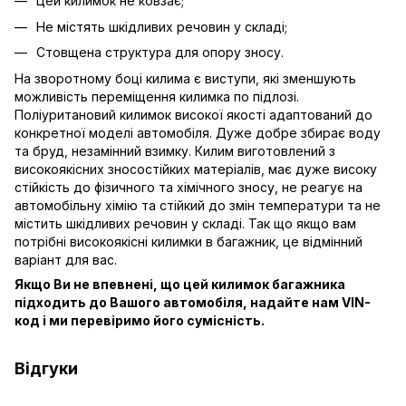
Цей килимок не ковзає;
Не містять шкідливих речовин у складі;
Стовщена структура для опору зносу.
На зворотному боці килима є виступи, які зменшують
можливість переміщення килимка по підлозі.
Поліуритановий килимок високої якості адаптований до
конкретної моделі автомобіля. Дуже добре збирає воду
та бруд, незамінний взимку. Килим виготовлений з
високоякісних зносостійких матеріалів, має дуже високу
стійкість до фізичного та хімічного зносу, не реагує на
автомобільну хімію та стійкий до змін температури та не
містить шкідливих речовин у складі. Так що якщо вам
потрібні високоякісні килимки в багажник, це відмінний
варіант для вас.
Якщо Ви не впевнені, що цей килимок багажника
підходить до Вашого автомобіля, надайте нам VIN-
код і ми перевіримо його сумісність.
Відгуки