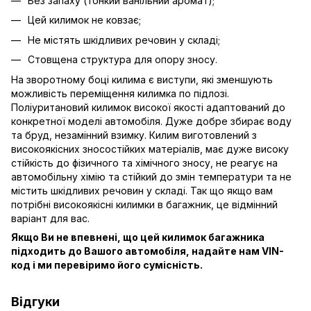
Без запаху (тонкий ванільний аромат);
Цей килимок не ковзає;
Не містять шкідливих речовин у складі;
Стовщена структура для опору зносу.
На зворотному боці килима є виступи, які зменшують
можливість переміщення килимка по підлозі.
Поліуритановий килимок високої якості адаптований до
конкретної моделі автомобіля. Дуже добре збирає воду
та бруд, незамінний взимку. Килим виготовлений з
високоякісних зносостійких матеріалів, має дуже високу
стійкість до фізичного та хімічного зносу, не реагує на
автомобільну хімію та стійкий до змін температури та не
містить шкідливих речовин у складі. Так що якщо вам
потрібні високоякісні килимки в багажник, це відмінний
варіант для вас.
Якщо Ви не впевнені, що цей килимок багажника
підходить до Вашого автомобіля, надайте нам VIN-
код і ми перевіримо його сумісність.
Відгуки