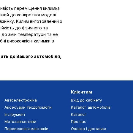
ливість переміщення килимка
ваний до конкретної моделі
взимку. Килим виготовлений з
ійкість до фізичного та
ий до змін температури та не
бні високоякісні килимки в
дить до Вашого автомобіля,
Клієнтам
Автоелектроніка
Вхід до кабінету
Аксесуари техдопомоги
Каталог автомобілів
Інструмент
Каталог
Мотозапчастини
Про нас
Перевезення вантажів
Оплата і доставка