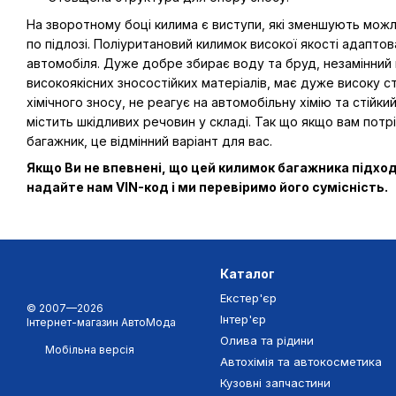
На зворотному боці килима є виступи, які зменшують мож
по підлозі. Поліуритановий килимок високої якості адапто
автомобіля. Дуже добре збирає воду та бруд, незамінний 
високоякісних зносостійких матеріалів, має дуже високу ст
хімічного зносу, не реагує на автомобільну хімію та стійк
містить шкідливих речовин у складі. Так що якщо вам потрі
багажник, це відмінний варіант для вас.
Якщо Ви не впевнені, що цей килимок багажника підхо
надайте нам VIN-код і ми перевіримо його сумісність.
Каталог
Екстер'єр
© 2007—2026
Інтер'єр
Інтернет-магазин АвтоМода
Олива та рідини
Мобільна версія
Автохімія та автокосметика
Кузовні запчастини