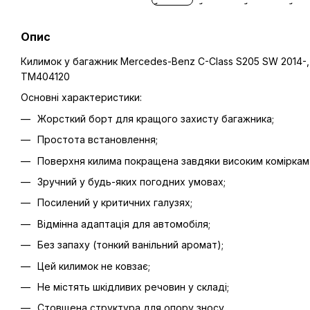
Опис
Килимок у багажник Mercedes-Benz C-Class S205 SW 2014-, н
TM404120
Основні характеристики:
Жорсткий борт для кращого захисту багажника;
Простота встановлення;
Поверхня килима покращена завдяки високим коміркам 
Зручний у будь-яких погодних умовах;
Посилений у критичних галузях;
Відмінна адаптація для автомобіля;
Без запаху (тонкий ванільний аромат);
Цей килимок не ковзає;
Не містять шкідливих речовин у складі;
Стовщена структура для опору зносу.