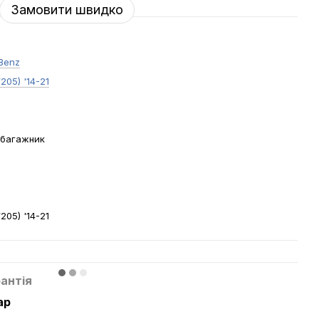
Замовити швидко
Benz
205) '14-21
 багажник
й
205) '14-21
антія
ар