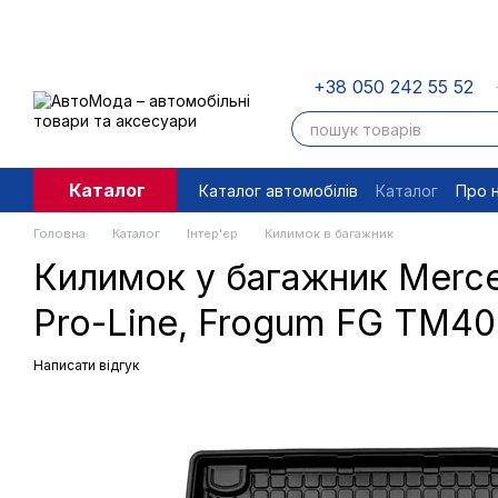
Перейти до основного контенту
+38 050 242 55 52
Каталог
Каталог автомобілів
Каталог
Про 
Угода користувача
Правові доку
Головна
Каталог
Інтер'єр
Килимок в багажник
Килимок у багажник Merce
Pro-Line, Frogum FG TM4
Написати відгук