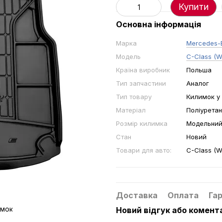
Купити
Основна інформація
Марка
Mercedes-
Модель
C-Class (W
Країна виробник
Польша
Тип запчастини
Аналог
Тип товару
Килимок у
Матеріал
Поліуретан
Розмір килимка
Модельни
Стан
Новий
Товари для авто:
C-Class (W
Доставка
Оплата
Гар
Новий відгук або комент