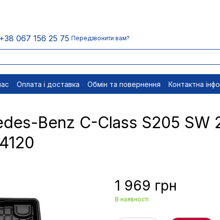
+38 067 156 25 75
Передзвонити вам?
нас
Оплата і доставка
Обмін та повернення
Контактна інф
менти
Відписатися
des-Benz C-Class S205 SW 20
04120
1 969 грн
В наявності