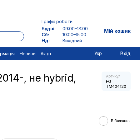
Графік роботи:
Будні:
09:00–18:00
Мій кошик
Сб:
10:00–15:00
Нд:
Вихідний
Вхід
Укр
ормація
Новини
Акції
14-, не hybrid,
Артикул
FG
TM404120
В бажання