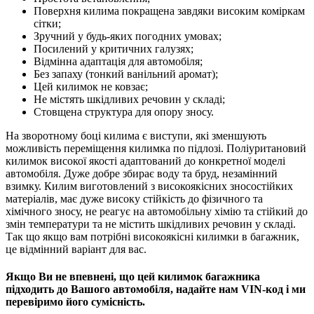
Поверхня килима покращена завдяки високим коміркам
сітки;
Зручний у будь-яких погодних умовах;
Посилений у критичних галузях;
Відмінна адаптація для автомобіля;
Без запаху (тонкий ванільний аромат);
Цей килимок не ковзає;
Не містять шкідливих речовин у складі;
Стовщена структура для опору зносу.
На зворотному боці килима є виступи, які зменшують
можливість переміщення килимка по підлозі. Поліуритановий
килимок високої якості адаптований до конкретної моделі
автомобіля. Дуже добре збирає воду та бруд, незамінний
взимку. Килим виготовлений з високоякісних зносостійких
матеріалів, має дуже високу стійкість до фізичного та
хімічного зносу, не реагує на автомобільну хімію та стійкий до
змін температури та не містить шкідливих речовин у складі.
Так що якщо вам потрібні високоякісні килимки в багажник,
це відмінний варіант для вас.
Якщо Ви не впевнені, що цей килимок багажника
підходить до Вашого автомобіля, надайте нам VIN-код і ми
перевіримо його сумісність.