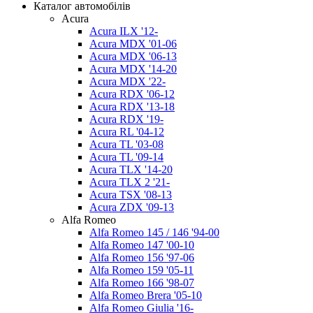
Каталог автомобілів
Acura
Acura ILX '12-
Acura MDX '01-06
Acura MDX '06-13
Acura MDX '14-20
Acura MDX '22-
Acura RDX '06-12
Acura RDX '13-18
Acura RDX '19-
Acura RL '04-12
Acura TL '03-08
Acura TL '09-14
Acura TLX '14-20
Acura TLX 2 '21-
Acura TSX '08-13
Acura ZDX '09-13
Alfa Romeo
Alfa Romeo 145 / 146 '94-00
Alfa Romeo 147 '00-10
Alfa Romeo 156 '97-06
Alfa Romeo 159 '05-11
Alfa Romeo 166 '98-07
Alfa Romeo Brera '05-10
Alfa Romeo Giulia '16-