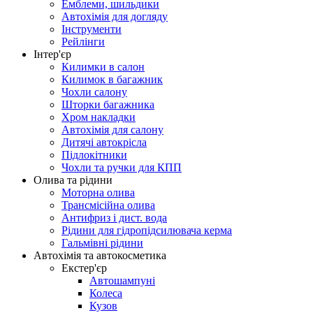
Емблеми, шильдики
Автохімія для догляду
Інструменти
Рейлінги
Інтер'єр
Килимки в салон
Килимок в багажник
Чохли салону
Шторки багажника
Хром накладки
Автохімія для салону
Дитячі автокрісла
Підлокітники
Чохли та ручки для КПП
Олива та рідини
Моторна олива
Трансмісійна олива
Антифриз і дист. вода
Рідини для гідропідсилювача керма
Гальмівні рідини
Автохімія та автокосметика
Екстер'єр
Автошампуні
Колеса
Кузов