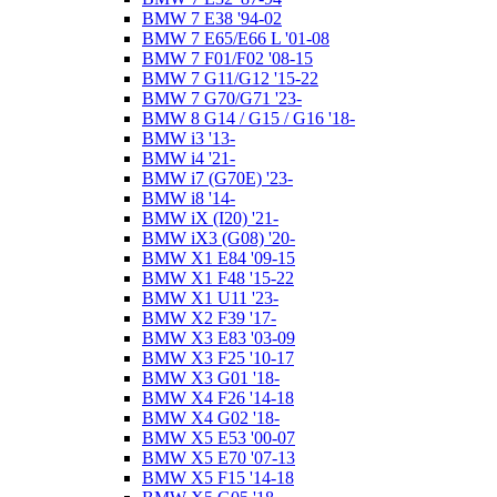
BMW 7 E38 '94-02
BMW 7 E65/E66 L '01-08
BMW 7 F01/F02 '08-15
BMW 7 G11/G12 '15-22
BMW 7 G70/G71 '23-
BMW 8 G14 / G15 / G16 '18-
BMW i3 '13-
BMW i4 '21-
BMW i7 (G70E) '23-
BMW i8 '14-
BMW iX (I20) '21-
BMW iX3 (G08) '20-
BMW X1 E84 '09-15
BMW X1 F48 '15-22
BMW X1 U11 '23-
BMW X2 F39 '17-
BMW X3 E83 '03-09
BMW X3 F25 '10-17
BMW X3 G01 '18-
BMW X4 F26 '14-18
BMW X4 G02 '18-
BMW X5 E53 '00-07
BMW X5 E70 '07-13
BMW X5 F15 '14-18