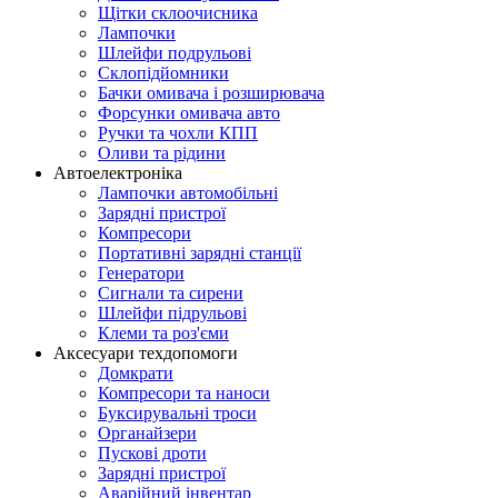
Щітки склоочисника
Лампочки
Шлейфи подрульові
Склопідйомники
Бачки омивача і розширювача
Форсунки омивача авто
Ручки та чохли КПП
Оливи та рідини
Автоелектроніка
Лампочки автомобільні
Зарядні пристрої
Компресори
Портативні зарядні станції
Генератори
Сигнали та сирени
Шлейфи підрульові
Клеми та роз'єми
Аксесуари техдопомоги
Домкрати
Компресори та наноси
Буксирувальні троси
Органайзери
Пускові дроти
Зарядні пристрої
Аварійний інвентар