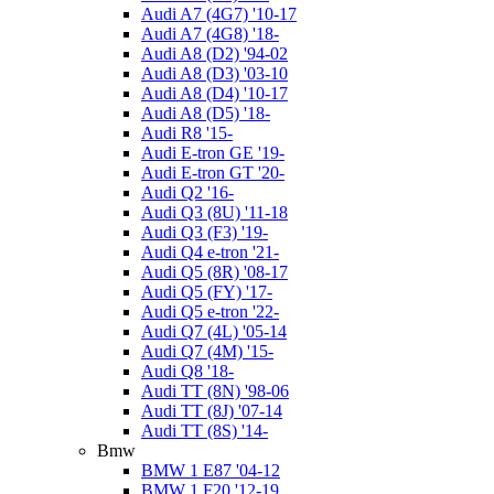
Audi A7 (4G7) '10-17
Audi A7 (4G8) '18-
Audi A8 (D2) '94-02
Audi A8 (D3) '03-10
Audi A8 (D4) '10-17
Audi A8 (D5) '18-
Audi R8 '15-
Audi E-tron GE '19-
Audi E-tron GT '20-
Audi Q2 '16-
Audi Q3 (8U) '11-18
Audi Q3 (F3) '19-
Audi Q4 e-tron '21-
Audi Q5 (8R) '08-17
Audi Q5 (FY) '17-
Audi Q5 e-tron '22-
Audi Q7 (4L) '05-14
Audi Q7 (4M) '15-
Audi Q8 '18-
Audi TT (8N) '98-06
Audi TT (8J) '07-14
Audi TT (8S) '14-
Bmw
BMW 1 E87 '04-12
BMW 1 F20 '12-19