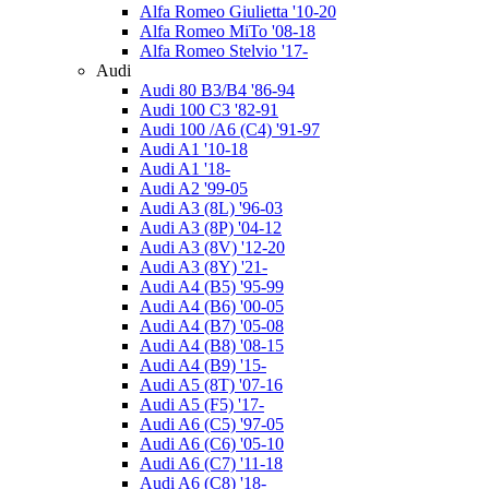
Alfa Romeo Giulietta '10-20
Alfa Romeo MiTo '08-18
Alfa Romeo Stelvio '17-
Audi
Audi 80 B3/B4 '86-94
Audi 100 C3 '82-91
Audi 100 /A6 (C4) '91-97
Audi A1 '10-18
Audi A1 '18-
Audi A2 '99-05
Audi A3 (8L) '96-03
Audi A3 (8P) '04-12
Audi A3 (8V) '12-20
Audi A3 (8Y) '21-
Audi A4 (B5) '95-99
Audi A4 (B6) '00-05
Audi A4 (B7) '05-08
Audi A4 (B8) '08-15
Audi A4 (B9) '15-
Audi A5 (8Т) '07-16
Audi A5 (F5) '17-
Audi A6 (C5) '97-05
Audi A6 (C6) '05-10
Audi A6 (C7) '11-18
Audi A6 (C8) '18-