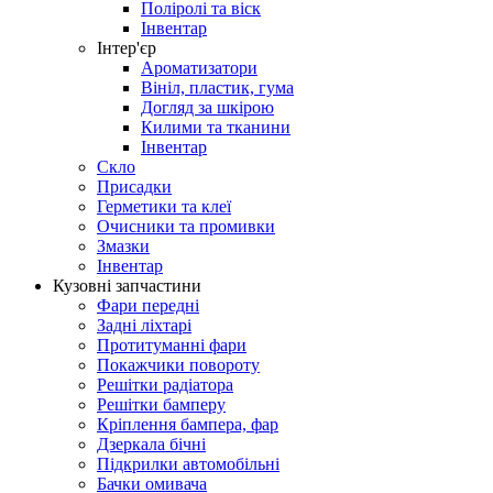
Поліролі та віск
Інвентар
Інтер'єр
Ароматизатори
Вініл, пластик, гума
Догляд за шкірою
Килими та тканини
Інвентар
Скло
Присадки
Герметики та клеї
Очисники та промивки
Змазки
Інвентар
Кузовні запчастини
Фари передні
Задні ліхтарі
Протитуманні фари
Покажчики повороту
Решітки радіатора
Решітки бамперу
Кріплення бампера, фар
Дзеркала бічні
Підкрилки автомобільні
Бачки омивача