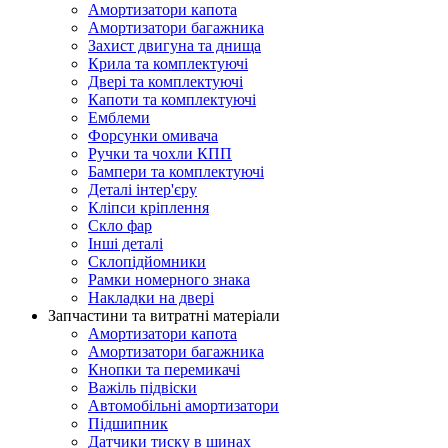
Амортизатори капота
Амортизатори багажника
Захист двигуна та днища
Крила та комплектуючі
Двері та комплектуючі
Капоти та комплектуючі
Емблеми
Форсунки омивача
Ручки та чохли КПП
Бампери та комплектуючі
Деталі інтер'єру
Кліпси кріплення
Скло фар
Інші деталі
Склопідйомники
Рамки номерного знака
Накладки на двері
Запчастини та витратні матеріали
Амортизатори капота
Амортизатори багажника
Кнопки та перемикачі
Важіль підвіски
Автомобільні амортизатори
Підшипник
Датчики тиску в шинах