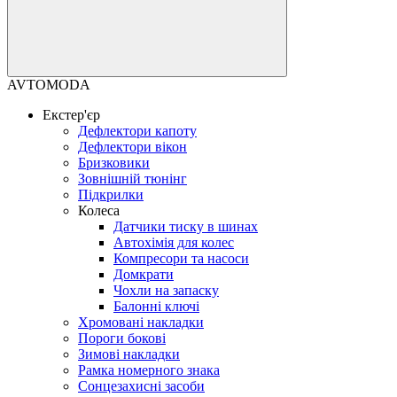
AVTOMODA
Екстер'єр
Дефлектори капоту
Дефлектори вікон
Бризковики
Зовнішній тюнінг
Підкрилки
Колеса
Датчики тиску в шинах
Автохімія для колес
Компресори та насоси
Домкрати
Чохли на запаску
Балонні ключі
Хромовані накладки
Пороги бокові
Зимові накладки
Рамка номерного знака
Сонцезахисні засоби