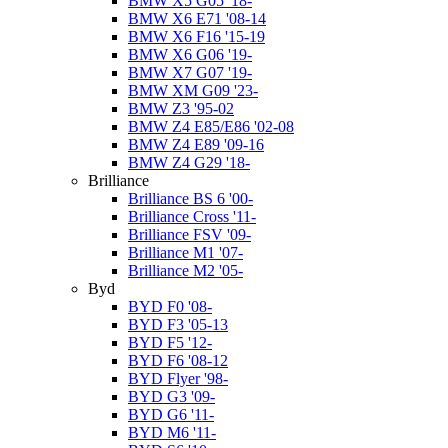
BMW X5 G05 '18-
BMW X6 E71 '08-14
BMW X6 F16 '15-19
BMW X6 G06 '19-
BMW X7 G07 '19-
BMW XM G09 '23-
BMW Z3 '95-02
BMW Z4 E85/E86 '02-08
BMW Z4 E89 '09-16
BMW Z4 G29 '18-
Brilliance
Brilliance BS 6 '00-
Brilliance Cross '11-
Brilliance FSV '09-
Brilliance M1 '07-
Brilliance M2 '05-
Byd
BYD F0 '08-
BYD F3 '05-13
BYD F5 '12-
BYD F6 '08-12
BYD Flyer '98-
BYD G3 '09-
BYD G6 '11-
BYD M6 '11-