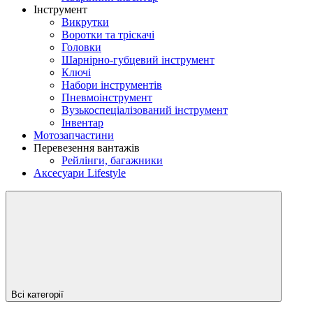
Інструмент
Викрутки
Воротки та тріскачі
Головки
Шарнірно-губцевий інструмент
Ключі
Набори інструментів
Пневмоінструмент
Вузькоспеціалізований інструмент
Інвентар
Мотозапчастини
Перевезення вантажів
Рейлінги, багажники
Аксесуари Lifestyle
Всі категорії