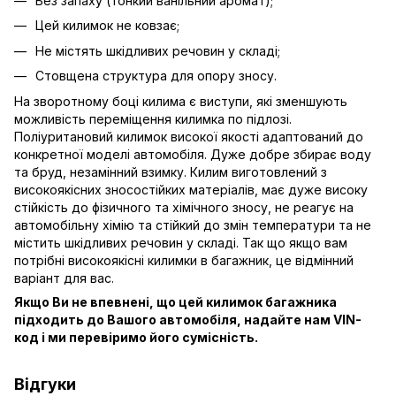
Без запаху (тонкий ванільний аромат);
Цей килимок не ковзає;
Не містять шкідливих речовин у складі;
Стовщена структура для опору зносу.
На зворотному боці килима є виступи, які зменшують
можливість переміщення килимка по підлозі.
Поліуритановий килимок високої якості адаптований до
конкретної моделі автомобіля. Дуже добре збирає воду
та бруд, незамінний взимку. Килим виготовлений з
високоякісних зносостійких матеріалів, має дуже високу
стійкість до фізичного та хімічного зносу, не реагує на
автомобільну хімію та стійкий до змін температури та не
містить шкідливих речовин у складі. Так що якщо вам
потрібні високоякісні килимки в багажник, це відмінний
варіант для вас.
Якщо Ви не впевнені, що цей килимок багажника
підходить до Вашого автомобіля, надайте нам VIN-
код і ми перевіримо його сумісність.
Відгуки