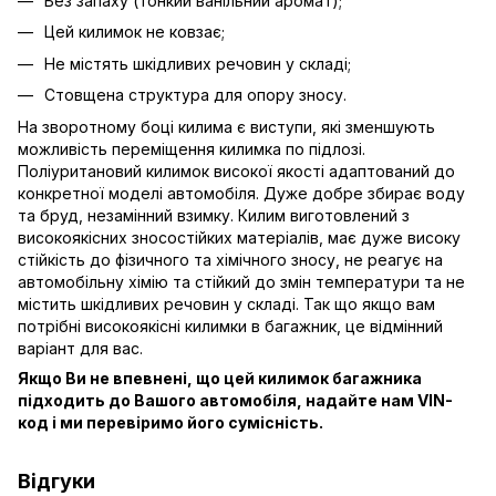
Без запаху (тонкий ванільний аромат);
Цей килимок не ковзає;
Не містять шкідливих речовин у складі;
Стовщена структура для опору зносу.
На зворотному боці килима є виступи, які зменшують
можливість переміщення килимка по підлозі.
Поліуритановий килимок високої якості адаптований до
конкретної моделі автомобіля. Дуже добре збирає воду
та бруд, незамінний взимку. Килим виготовлений з
високоякісних зносостійких матеріалів, має дуже високу
стійкість до фізичного та хімічного зносу, не реагує на
автомобільну хімію та стійкий до змін температури та не
містить шкідливих речовин у складі. Так що якщо вам
потрібні високоякісні килимки в багажник, це відмінний
варіант для вас.
Якщо Ви не впевнені, що цей килимок багажника
підходить до Вашого автомобіля, надайте нам VIN-
код і ми перевіримо його сумісність.
Відгуки