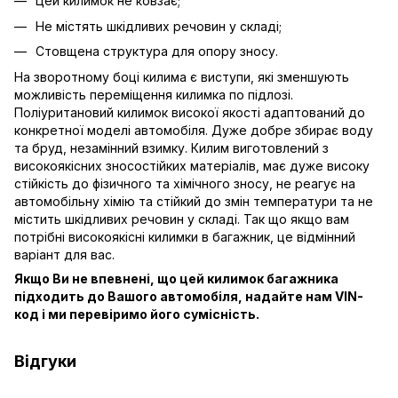
Цей килимок не ковзає;
Не містять шкідливих речовин у складі;
Стовщена структура для опору зносу.
На зворотному боці килима є виступи, які зменшують
можливість переміщення килимка по підлозі.
Поліуритановий килимок високої якості адаптований до
конкретної моделі автомобіля. Дуже добре збирає воду
та бруд, незамінний взимку. Килим виготовлений з
високоякісних зносостійких матеріалів, має дуже високу
стійкість до фізичного та хімічного зносу, не реагує на
автомобільну хімію та стійкий до змін температури та не
містить шкідливих речовин у складі. Так що якщо вам
потрібні високоякісні килимки в багажник, це відмінний
варіант для вас.
Якщо Ви не впевнені, що цей килимок багажника
підходить до Вашого автомобіля, надайте нам VIN-
код і ми перевіримо його сумісність.
Відгуки