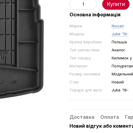
Купити
Основна інформація
Марка
Nissan
Модель
Juke '19-
Країна виробник
Польша
Тип запчастини
Аналог
Тип товару
Килимок у
Матеріал
Поліуретан
Розмір килимка
Модельни
Стан
Новий
Товари для авто:
Juke '19-
Доставка
Оплата
Гар
Новий відгук або комент