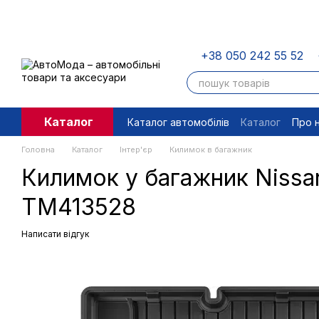
Перейти до основного контенту
+38 050 242 55 52
Каталог
Каталог автомобілів
Каталог
Про 
Угода користувача
Правові доку
Головна
Каталог
Інтер'єр
Килимок в багажник
Килимок у багажник Nissan
TM413528
Написати відгук