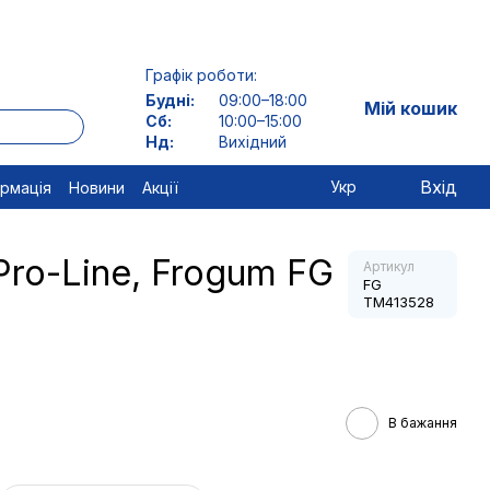
Графік роботи:
Будні:
09:00–18:00
Мій кошик
Сб:
10:00–15:00
Нд:
Вихідний
Вхід
Укр
ормація
Новини
Акції
Pro-Line, Frogum FG
Артикул
FG
TM413528
В бажання