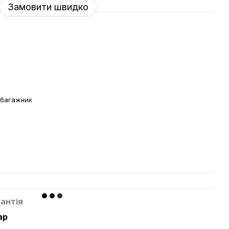
Замовити швидко
 багажник
й
антія
ар