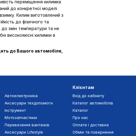
ливість переміщення килимка
ваний до конкретної моделі
взимку. Килим виготовлений з
ійкість до фізичного та
ий до змін температури та не
бні високоякісні килимки в
дить до Вашого автомобіля,
Клієнтам
Автоелектроніка
Вхід до кабінету
Аксесуари техдопомоги
Каталог автомобілів
Інструмент
Каталог
Мотозапчастини
Про нас
Перевезення вантажів
Оплата і доставка
Аксесуари Lifestyle
Обмін та повернення