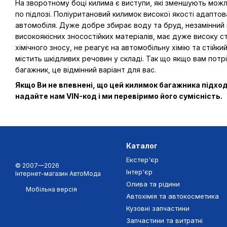
На зворотному боці килима є виступи, які зменшують мож
по підлозі. Поліуритановий килимок високої якості адапто
автомобіля. Дуже добре збирає воду та бруд, незамінний 
високоякісних зносостійких матеріалів, має дуже високу ст
хімічного зносу, не реагує на автомобільну хімію та стійк
містить шкідливих речовин у складі. Так що якщо вам потрі
багажник, це відмінний варіант для вас.
Якщо Ви не впевнені, що цей килимок багажника підхо
надайте нам VIN-код і ми перевіримо його сумісність.
Каталог
Екстер'єр
© 2007—2026
Інтер'єр
Інтернет-магазин АвтоМода
Олива та рідини
Мобільна версія
Автохімія та автокосметика
Кузовні запчастини
Запчастини та витратні