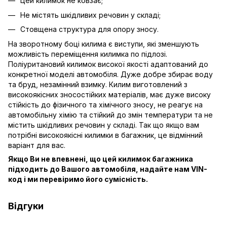
Цей килимок не ковзає;
Не містять шкідливих речовин у складі;
Стовщена структура для опору зносу.
На зворотному боці килима є виступи, які зменшують
можливість переміщення килимка по підлозі.
Поліуритановий килимок високої якості адаптований до
конкретної моделі автомобіля. Дуже добре збирає воду
та бруд, незамінний взимку. Килим виготовлений з
високоякісних зносостійких матеріалів, має дуже високу
стійкість до фізичного та хімічного зносу, не реагує на
автомобільну хімію та стійкий до змін температури та не
містить шкідливих речовин у складі. Так що якщо вам
потрібні високоякісні килимки в багажник, це відмінний
варіант для вас.
Якщо Ви не впевнені, що цей килимок багажника
підходить до Вашого автомобіля, надайте нам VIN-
код і ми перевіримо його сумісність.
Відгуки