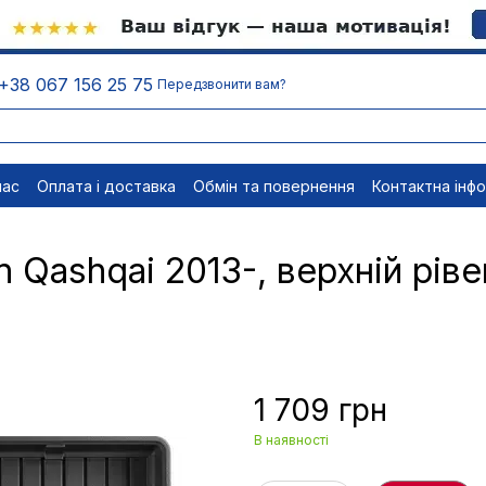
+38 067 156 25 75
Передзвонити вам?
нас
Оплата і доставка
Обмін та повернення
Контактна інф
менти
Відписатися
Qashqai 2013-, верхній рівен
1 709 грн
В наявності