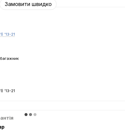
Замовити швидко
1) '13-21
 багажник
й
1) '13-21
антія
ар