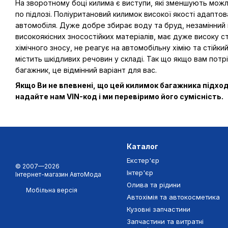
На зворотному боці килима є виступи, які зменшують мож
по підлозі. Поліуритановий килимок високої якості адапто
автомобіля. Дуже добре збирає воду та бруд, незамінний 
високоякісних зносостійких матеріалів, має дуже високу ст
хімічного зносу, не реагує на автомобільну хімію та стійк
містить шкідливих речовин у складі. Так що якщо вам потрі
багажник, це відмінний варіант для вас.
Якщо Ви не впевнені, що цей килимок багажника підхо
надайте нам VIN-код і ми перевіримо його сумісність.
Каталог
Екстер'єр
© 2007—2026
Інтер'єр
Інтернет-магазин АвтоМода
Олива та рідини
Мобільна версія
Автохімія та автокосметика
Кузовні запчастини
Запчастини та витратні