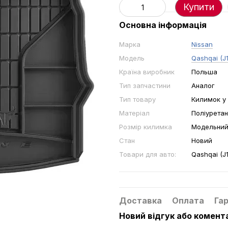
Купити
Основна інформація
Марка
Nissan
Модель
Qashqai (J1
Країна виробник
Польша
Тип запчастини
Аналог
Тип товару
Килимок у
Матеріал
Поліуретан
Розмір килимка
Модельни
Стан
Новий
Товари для авто:
Qashqai (J1
Доставка
Оплата
Гар
Новий відгук або комент