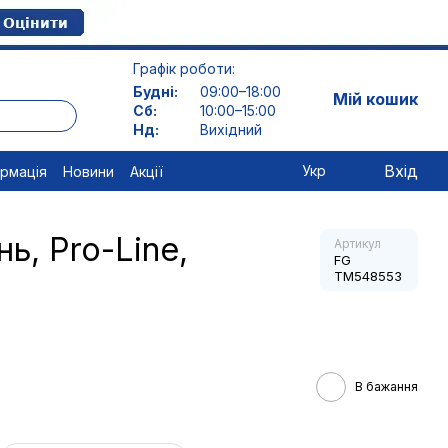
Графік роботи:
Будні:
09:00–18:00
Мій кошик
Сб:
10:00–15:00
Нд:
Вихідний
Вхід
Укр
ормація
Новини
Акції
ь, Pro-Line,
Артикул
FG
TM548553
В бажання