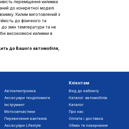
ливість переміщення килимка
ваний до конкретної моделі
взимку. Килим виготовлений з
ійкість до фізичного та
ий до змін температури та не
бні високоякісні килимки в
дить до Вашого автомобіля,
Клієнтам
Автоелектроніка
Вхід до кабінету
Аксесуари техдопомоги
Каталог автомобілів
Інструмент
Каталог
Мотозапчастини
Про нас
Перевезення вантажів
Оплата і доставка
Аксесуари Lifestyle
Обмін та повернення