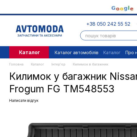
Перейти до основного контенту
+38 050 242 55 52
Каталог
Каталог автомобілів
Каталог
Про 
Угода користувача
Правові доку
Головна
Каталог
Інтер'єр
Килимок в багажник
Килимок у багажник Nissan 
Frogum FG TM548553
Написати відгук