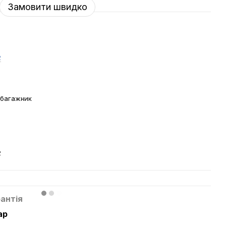
Замовити швидко
2
 багажник
й
2
антія
ар