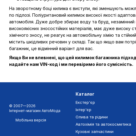
На зворотному боці килима є виступи, які зменшують мож
по підлозі. Поліуритановий килимок високої якості адапто
автомобіля. Дуже добре збирає воду та бруд, незамінний 
високоякісних зносостійких матеріалів, має дуже високу ст
хімічного зносу, не реагує на автомобільну хімію та стійк
містить шкідливих речовин у складі. Так що якщо вам потрі
багажник, це відмінний варіант для вас.
Якщо Ви не впевнені, що цей килимок багажника підхо
надайте нам VIN-код і ми перевіримо його сумісність.
Каталог
Екстер'єр
© 2007—2026
Інтер'єр
Інтернет-магазин АвтоМода
Олива та рідини
Мобільна версія
Автохімія та автокосметика
Кузовні запчастини