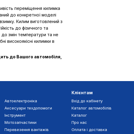
ливість переміщення килимка
ваний до конкретної моделі
взимку. Килим виготовлений з
ійкість до фізичного та
ий до змін температури та не
бні високоякісні килимки в
дить до Вашого автомобіля,
Клієнтам
Автоелектроніка
Вхід до кабінету
Аксесуари техдопомоги
Каталог автомобілів
Інструмент
Каталог
Мотозапчастини
Про нас
Перевезення вантажів
Оплата і доставка