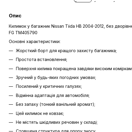
Опис
Килимок у багажник Nissan Tiida HB 2004-2012, без дворівне
FG TM405790
Основні характеристики:
Жорсткий борт для кращого захисту багажника;
Простота встановлення;
Поверхня килима покращена завдяки високим коміркам 
Зручний у будь-яких погодних умовах;
Посилений у критичних галузях;
Відмінна адаптація для автомобіля;
Без запаху (тонкий ванільний аромат);
Цей килимок не ковзає;
Не містять шкідливих речовин у складі;
Стовщена структура для опору зносу.