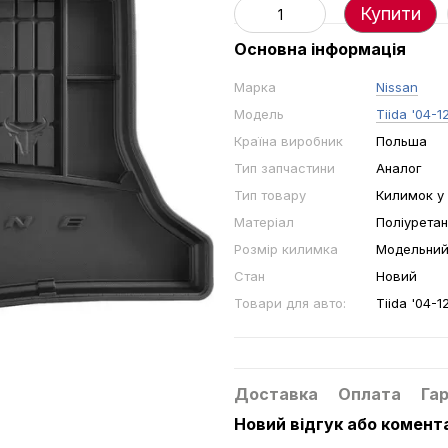
Купити
Основна інформація
Марка
Nissan
Модель
Tiida '04-1
Країна виробник
Польша
Тип запчастини
Аналог
Тип товару
Килимок у
Матеріал
Поліуретан
Розмір килимка
Модельни
Стан
Новий
Товари для авто:
Tiida '04-1
Доставка
Оплата
Гар
Новий відгук або комент