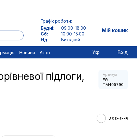
Графік роботи:
Будні:
09:00–18:00
Мій кошик
Сб:
10:00–15:00
Нд:
Вихідний
Вхід
Укр
ормація
Новини
Акції
рівневої підлоги,
Артикул
FG
TM405790
В бажання