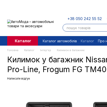
Перейти до основного контенту
+38 050 242 55 52
Каталог
Каталог автомобілів
Каталог
Про 
Угода користувача
Правові доку
Головна
Каталог
Інтер'єр
Килимок в багажник
Килимок у багажник Nissan
Pro-Line, Frogum FG TM4
Написати відгук