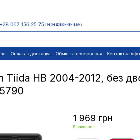
+38 067 156 25 75
Передзвонити вам?
нас
Оплата і доставка
Обмін та повернення
Контактна інф
менти
Відписатися
 Tiida HB 2004-2012, без дво
05790
1 969 грн
В наявності