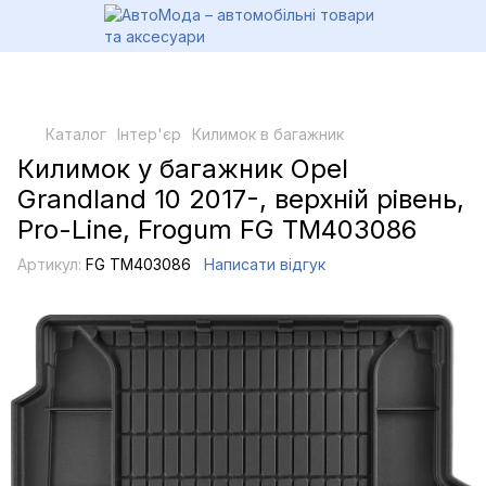
Каталог
Інтер'єр
Килимок в багажник
Килимок у багажник Opel
Grandland 10 2017-, верхній рівень,
Pro-Line, Frogum FG TM403086
Артикул:
FG TM403086
Написати відгук