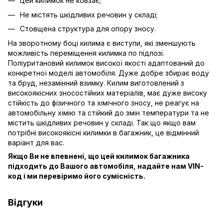
Цей килимок не ковзає;
Не містять шкідливих речовин у складі;
Стовщена структура для опору зносу.
На зворотному боці килима є виступи, які зменшують
можливість переміщення килимка по підлозі.
Поліуритановий килимок високої якості адаптований до
конкретної моделі автомобіля. Дуже добре збирає воду
та бруд, незамінний взимку. Килим виготовлений з
високоякісних зносостійких матеріалів, має дуже високу
стійкість до фізичного та хімічного зносу, не реагує на
автомобільну хімію та стійкий до змін температури та не
містить шкідливих речовин у складі. Так що якщо вам
потрібні високоякісні килимки в багажник, це відмінний
варіант для вас.
Якщо Ви не впевнені, що цей килимок багажника
підходить до Вашого автомобіля, надайте нам VIN-
код і ми перевіримо його сумісність.
Відгуки