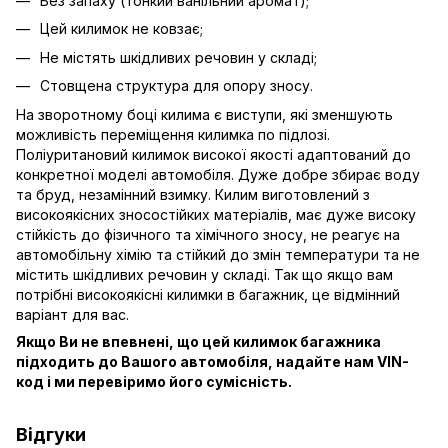
Без запаху (тонкий ванільний аромат);
Цей килимок не ковзає;
Не містять шкідливих речовин у складі;
Стовщена структура для опору зносу.
На зворотному боці килима є виступи, які зменшують
можливість переміщення килимка по підлозі.
Поліуритановий килимок високої якості адаптований до
конкретної моделі автомобіля. Дуже добре збирає воду
та бруд, незамінний взимку. Килим виготовлений з
високоякісних зносостійких матеріалів, має дуже високу
стійкість до фізичного та хімічного зносу, не реагує на
автомобільну хімію та стійкий до змін температури та не
містить шкідливих речовин у складі. Так що якщо вам
потрібні високоякісні килимки в багажник, це відмінний
варіант для вас.
Якщо Ви не впевнені, що цей килимок багажника
підходить до Вашого автомобіля, надайте нам VIN-
код і ми перевіримо його сумісність.
Відгуки