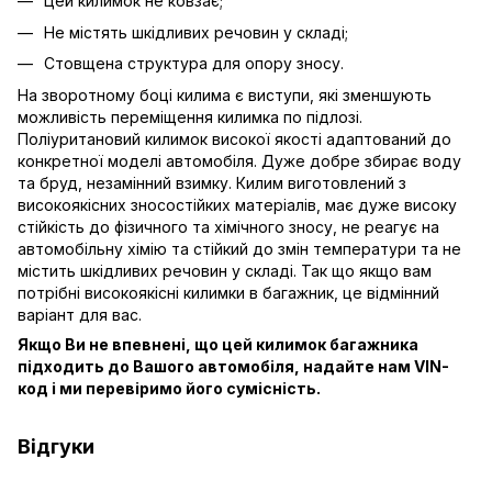
Цей килимок не ковзає;
Не містять шкідливих речовин у складі;
Стовщена структура для опору зносу.
На зворотному боці килима є виступи, які зменшують
можливість переміщення килимка по підлозі.
Поліуритановий килимок високої якості адаптований до
конкретної моделі автомобіля. Дуже добре збирає воду
та бруд, незамінний взимку. Килим виготовлений з
високоякісних зносостійких матеріалів, має дуже високу
стійкість до фізичного та хімічного зносу, не реагує на
автомобільну хімію та стійкий до змін температури та не
містить шкідливих речовин у складі. Так що якщо вам
потрібні високоякісні килимки в багажник, це відмінний
варіант для вас.
Якщо Ви не впевнені, що цей килимок багажника
підходить до Вашого автомобіля, надайте нам VIN-
код і ми перевіримо його сумісність.
Відгуки