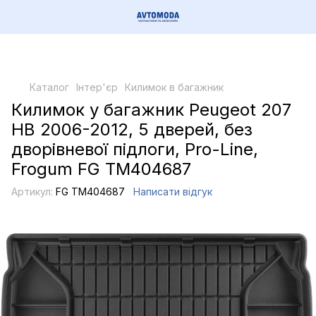
Каталог
Інтер'єр
Килимок в багажник
Килимок у багажник Peugeot 207
HB 2006-2012, 5 дверей, без
дворівневої підлоги, Pro-Line,
Frogum FG TM404687
Артикул:
FG TM404687
Написати відгук