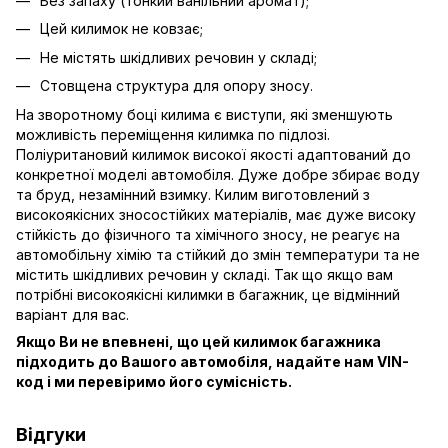
Без запаху (тонкий ванільний аромат);
Цей килимок не ковзає;
Не містять шкідливих речовин у складі;
Стовщена структура для опору зносу.
На зворотному боці килима є виступи, які зменшують
можливість переміщення килимка по підлозі.
Поліуритановий килимок високої якості адаптований до
конкретної моделі автомобіля. Дуже добре збирає воду
та бруд, незамінний взимку. Килим виготовлений з
високоякісних зносостійких матеріалів, має дуже високу
стійкість до фізичного та хімічного зносу, не реагує на
автомобільну хімію та стійкий до змін температури та не
містить шкідливих речовин у складі. Так що якщо вам
потрібні високоякісні килимки в багажник, це відмінний
варіант для вас.
Якщо Ви не впевнені, що цей килимок багажника
підходить до Вашого автомобіля, надайте нам VIN-
код і ми перевіримо його сумісність.
Відгуки