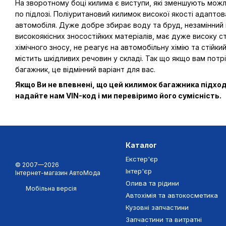
На зворотному боці килима є виступи, які зменшують мож
по підлозі. Поліуритановий килимок високої якості адапто
автомобіля. Дуже добре збирає воду та бруд, незамінний 
високоякісних зносостійких матеріалів, має дуже високу ст
хімічного зносу, не реагує на автомобільну хімію та стійк
містить шкідливих речовин у складі. Так що якщо вам потрі
багажник, це відмінний варіант для вас.
Якщо Ви не впевнені, що цей килимок багажника підхо
надайте нам VIN-код і ми перевіримо його сумісність.
Каталог
Екстер'єр
© 2007—2026
Інтер'єр
Інтернет-магазин АвтоМода
Олива та рідини
Мобільна версія
Автохімія та автокосметика
Кузовні запчастини
Запчастини та витратні