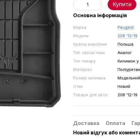
Купити
Основна інформація
Марка
Peugeot
Модель
208 '12-19
Країна виробник
Польша
Тип запчастини
Аналог
Тип товару
Килимок у
Матеріал
Поліуретан
Розмір килимка
Модельни
Стан
Новий
Товари для авто:
208 '12-19
Доставка
Оплата
Гар
Новий відгук або комент