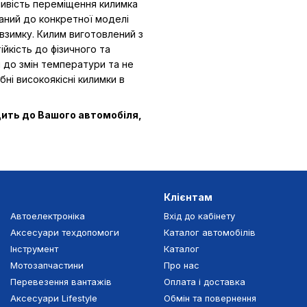
ливість переміщення килимка
ваний до конкретної моделі
взимку. Килим виготовлений з
ійкість до фізичного та
ий до змін температури та не
бні високоякісні килимки в
дить до Вашого автомобіля,
Клієнтам
Автоелектроніка
Вхід до кабінету
Аксесуари техдопомоги
Каталог автомобілів
Інструмент
Каталог
Мотозапчастини
Про нас
Перевезення вантажів
Оплата і доставка
Аксесуари Lifestyle
Обмін та повернення