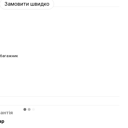
Замовити швидко
 багажник
й
антія
ар