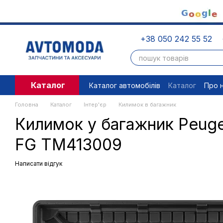
Перейти до основного контенту
+38 050 242 55 52
Каталог
Каталог автомобілів
Каталог
Про 
Угода користувача
Правові доку
Головна
Каталог
Інтер'єр
Килимок в багажник
Килимок у багажник Peugeo
FG TM413009
Написати відгук