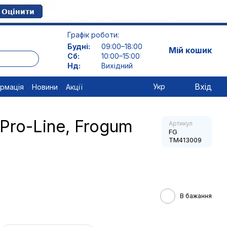
Графік роботи:
Будні:
09:00–18:00
Мій кошик
Сб:
10:00–15:00
Нд:
Вихідний
Вхід
Укр
ормація
Новини
Акції
Pro-Line, Frogum
Артикул
FG
TM413009
В бажання