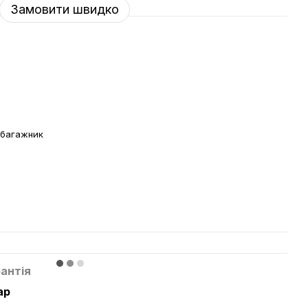
Замовити швидко
 багажник
й
антія
ар