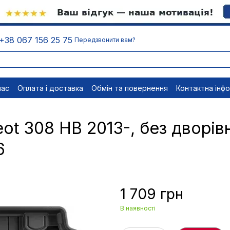
+38 067 156 25 75
Передзвонити вам?
нас
Оплата і доставка
Обмін та повернення
Контактна інф
менти
Відписатися
t 308 HB 2013-, без дворівн
6
1 709 грн
В наявності