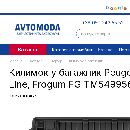
Перейти до основного контенту
+38 050 242 55 52
Каталог
Каталог автомобілів
Каталог
Про 
Угода користувача
Правові доку
Головна
Каталог
Інтер'єр
Килимок в багажник
Килимок у багажник Peugeo
Line, Frogum FG TM54995
Написати відгук