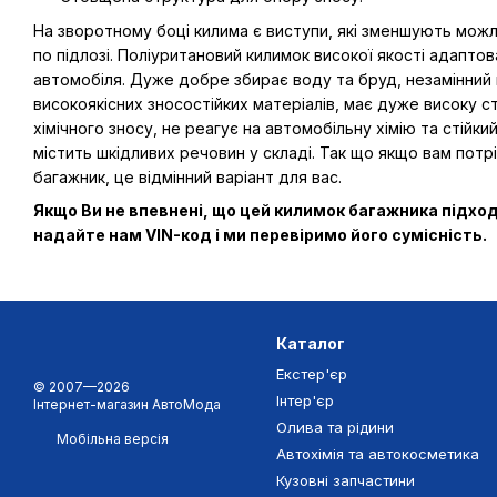
На зворотному боці килима є виступи, які зменшують мож
по підлозі. Поліуритановий килимок високої якості адапто
автомобіля. Дуже добре збирає воду та бруд, незамінний 
високоякісних зносостійких матеріалів, має дуже високу ст
хімічного зносу, не реагує на автомобільну хімію та стійк
містить шкідливих речовин у складі. Так що якщо вам потрі
багажник, це відмінний варіант для вас.
Якщо Ви не впевнені, що цей килимок багажника підхо
надайте нам VIN-код і ми перевіримо його сумісність.
Каталог
Екстер'єр
© 2007—2026
Інтер'єр
Інтернет-магазин АвтоМода
Олива та рідини
Мобільна версія
Автохімія та автокосметика
Кузовні запчастини