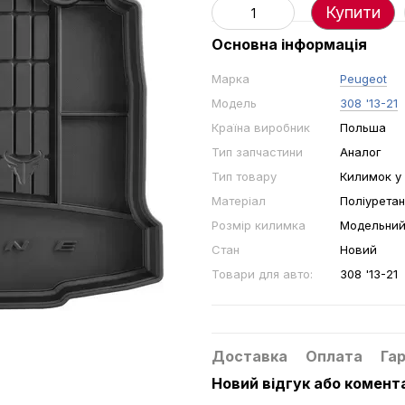
Купити
Основна інформація
Марка
Peugeot
Модель
308 '13-21
Країна виробник
Польша
Тип запчастини
Аналог
Тип товару
Килимок у
Матеріал
Поліуретан
Розмір килимка
Модельни
Стан
Новий
Товари для авто:
308 '13-21
Доставка
Оплата
Гар
Новий відгук або комент