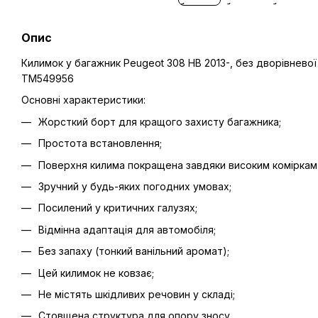
Опис
Килимок у багажник Peugeot 308 HB 2013-, без дворівневої 
TM549956
Основні характеристики:
Жорсткий борт для кращого захисту багажника;
Простота встановлення;
Поверхня килима покращена завдяки високим коміркам 
Зручний у будь-яких погодних умовах;
Посилений у критичних галузях;
Відмінна адаптація для автомобіля;
Без запаху (тонкий ванільний аромат);
Цей килимок не ковзає;
Не містять шкідливих речовин у складі;
Стовщена структура для опору зносу.