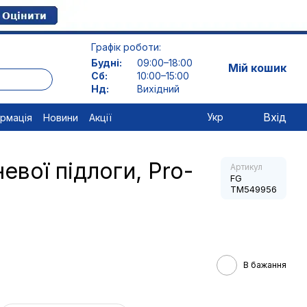
Графік роботи:
Будні:
09:00–18:00
Мій кошик
Сб:
10:00–15:00
Нд:
Вихідний
Вхід
Укр
ормація
Новини
Акції
евої підлоги, Pro-
Артикул
FG
TM549956
В бажання