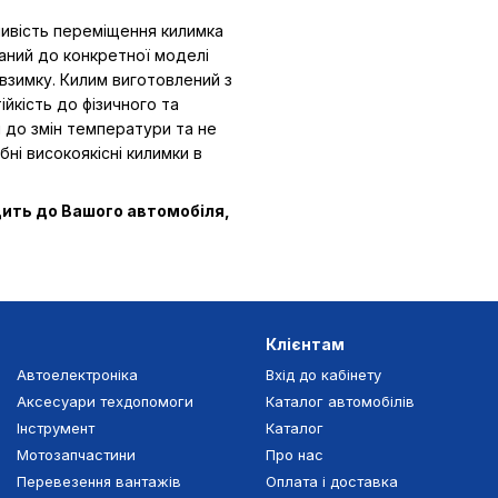
ливість переміщення килимка
ваний до конкретної моделі
взимку. Килим виготовлений з
ійкість до фізичного та
ий до змін температури та не
бні високоякісні килимки в
дить до Вашого автомобіля,
Клієнтам
Автоелектроніка
Вхід до кабінету
Аксесуари техдопомоги
Каталог автомобілів
Інструмент
Каталог
Мотозапчастини
Про нас
Перевезення вантажів
Оплата і доставка