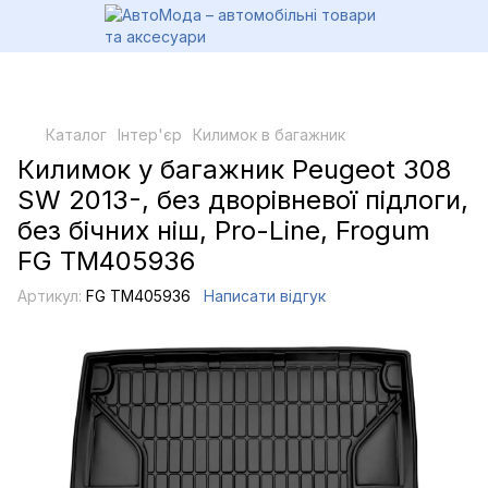
Каталог
Інтер'єр
Килимок в багажник
Килимок у багажник Peugeot 308
SW 2013-, без дворівневої підлоги,
без бічних ніш, Pro-Line, Frogum
FG TM405936
Артикул:
FG TM405936
Написати відгук