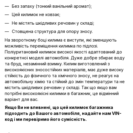
Без запаху (тонкий ванільний аромат);
Цей килимок не ковзає;
Не містять шкідливих речовин у складі;
Стовщена структура для опору зносу.
На зворотному боці килима є виступи, які зменшують
можливість переміщення килимка по підлозі.
Поліуритановий килимок високої якості адаптований до
конкретної моделі автомобіля. Дуже добре збирає воду
та бруд, незамінний взимку. Килим виготовлений з
високоякісних зносостійких матеріалів, має дуже високу
стійкість до фізичного та хімічного зносу, не реагує на
автомобільну хімію та стійкий до змін температури та не
містить шкідливих речовин у складі. Так що якщо вам
потрібні високоякісні килимки в багажник, це відмінний
варіант для вас.
Якщо Ви не впевнені, що цей килимок багажника
підходить до Вашого автомобіля, надайте нам VIN-
код і ми перевіримо його сумісність.