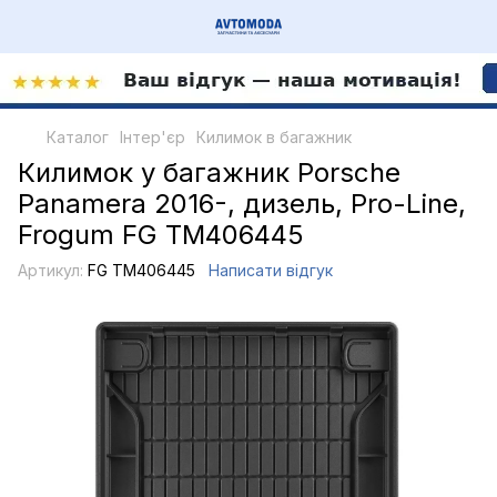
Каталог
Інтер'єр
Килимок в багажник
Килимок у багажник Porsche
Panamera 2016-, дизель, Pro-Line,
Frogum FG TM406445
Артикул:
FG TM406445
Написати відгук