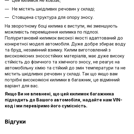
Цей килимок не ковзає;
Не містять шкідливих речовин у складі;
Стовщена структура для опору зносу.
На зворотному боці килима є виступи, які зменшують
можливість переміщення килимка по підлозі.
Поліуритановий килимок високої якості адаптований до
конкретної моделі автомобіля. Дуже добре збирає воду
та бруд, незамінний взимку. Килим виготовлений з
високоякісних зносостійких матеріалів, має дуже високу
стійкість до фізичного та хімічного зносу, не реагує на
автомобільну хімію та стійкий до змін температури та не
містить шкідливих речовин у складі. Так що якщо вам
потрібні високоякісні килимки в багажник, це відмінний
варіант для вас.
Якщо Ви не впевнені, що цей килимок багажника
підходить до Вашого автомобіля, надайте нам VIN-
код і ми перевіримо його сумісність.
Відгуки