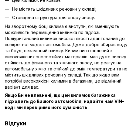
Цей килимок не ковзає;
Не містять шкідливих речовин у складі;
Стовщена структура для опору зносу.
На зворотному боці килима є виступи, які зменшують
можливість переміщення килимка по підлозі.
Поліуритановий килимок високої якості адаптований до
конкретної моделі автомобіля. Дуже добре збирає воду
та бруд, незамінний взимку. Килим виготовлений з
високоякісних зносостійких матеріалів, має дуже високу
стійкість до фізичного та хімічного зносу, не реагує на
автомобільну хімію та стійкий до змін температури та не
містить шкідливих речовин у складі. Так що якщо вам
потрібні високоякісні килимки в багажник, це відмінний
варіант для вас.
Якщо Ви не впевнені, що цей килимок багажника
підходить до Вашого автомобіля, надайте нам VIN-
код і ми перевіримо його сумісність.
Відгуки