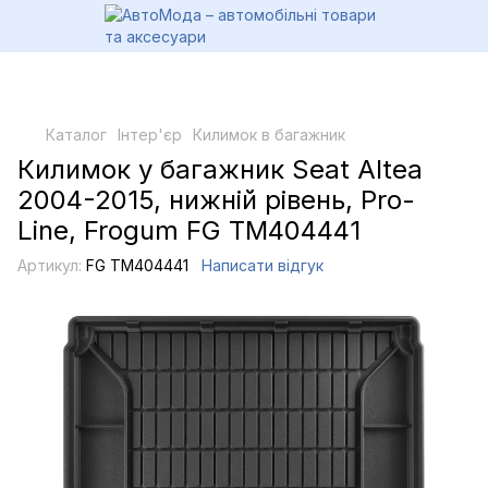
Каталог
Інтер'єр
Килимок в багажник
Килимок у багажник Seat Altea
2004-2015, нижній рівень, Pro-
Line, Frogum FG TM404441
Артикул:
FG TM404441
Написати відгук