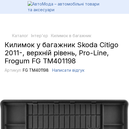
Каталог
Інтер'єр
Килимок в багажник
Килимок у багажник Skoda Citigo
2011-, верхній рівень, Pro-Line,
Frogum FG TM401198
Артикул:
FG TM401198
Написати відгук