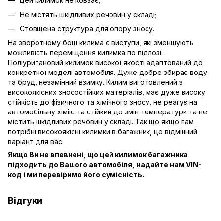
Цей килимок не ковзає;
Не містять шкідливих речовин у складі;
Стовщена структура для опору зносу.
На зворотному боці килима є виступи, які зменшують
можливість переміщення килимка по підлозі.
Поліуритановий килимок високої якості адаптований до
конкретної моделі автомобіля. Дуже добре збирає воду
та бруд, незамінний взимку. Килим виготовлений з
високоякісних зносостійких матеріалів, має дуже високу
стійкість до фізичного та хімічного зносу, не реагує на
автомобільну хімію та стійкий до змін температури та не
містить шкідливих речовин у складі. Так що якщо вам
потрібні високоякісні килимки в багажник, це відмінний
варіант для вас.
Якщо Ви не впевнені, що цей килимок багажника
підходить до Вашого автомобіля, надайте нам VIN-
код і ми перевіримо його сумісність.
Відгуки