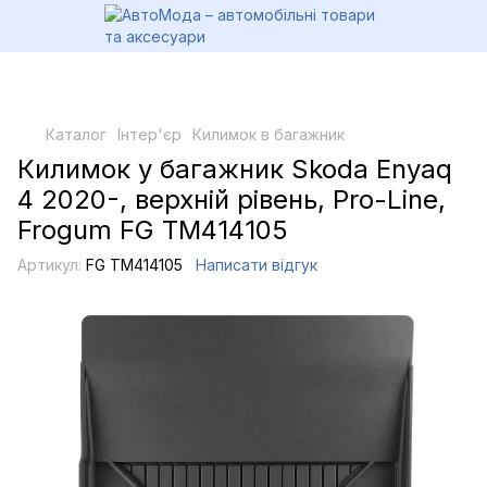
Каталог
Інтер'єр
Килимок в багажник
Килимок у багажник Skoda Enyaq
4 2020-, верхній рівень, Pro-Line,
Frogum FG TM414105
Артикул:
FG TM414105
Написати відгук