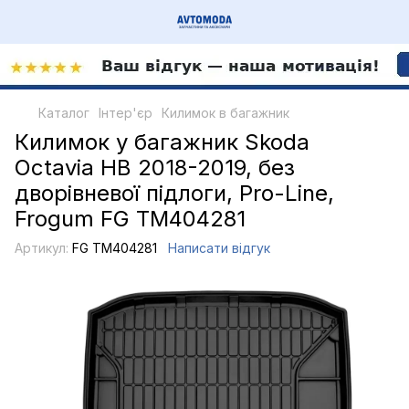
Каталог
Інтер'єр
Килимок в багажник
Килимок у багажник Skoda
Octavia HB 2018-2019, без
дворівневої підлоги, Pro-Line,
Frogum FG TM404281
Артикул:
FG TM404281
Написати відгук