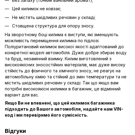
Без запаху (тонкий ванільний аромат);
Цей килимок не ковзає;
Не містять шкідливих речовин у складі;
Стовщена структура для опору зносу.
На зворотному боці килима є виступи, які зменшують
можливість переміщення килимка по підлозі.
Поліуритановий килимок високої якості адаптований до
конкретної моделі автомобіля. Дуже добре збирає воду
та бруд, незамінний взимку. Килим виготовлений з
високоякісних зносостійких матеріалів, має дуже високу
стійкість до фізичного та хімічного зносу, не реагує на
автомобільну хімію та стійкий до змін температури та не
містить шкідливих речовин у складі. Так що якщо вам
потрібні високоякісні килимки в багажник, це відмінний
варіант для вас.
Якщо Ви не впевнені, що цей килимок багажника
підходить до Вашого автомобіля, надайте нам VIN-
код і ми перевіримо його сумісність.
Відгуки