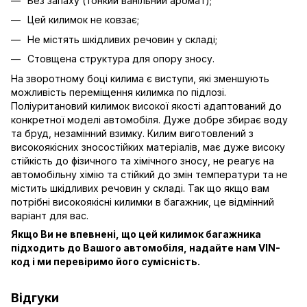
Без запаху (тонкий ванільний аромат);
Цей килимок не ковзає;
Не містять шкідливих речовин у складі;
Стовщена структура для опору зносу.
На зворотному боці килима є виступи, які зменшують
можливість переміщення килимка по підлозі.
Поліуритановий килимок високої якості адаптований до
конкретної моделі автомобіля. Дуже добре збирає воду
та бруд, незамінний взимку. Килим виготовлений з
високоякісних зносостійких матеріалів, має дуже високу
стійкість до фізичного та хімічного зносу, не реагує на
автомобільну хімію та стійкий до змін температури та не
містить шкідливих речовин у складі. Так що якщо вам
потрібні високоякісні килимки в багажник, це відмінний
варіант для вас.
Якщо Ви не впевнені, що цей килимок багажника
підходить до Вашого автомобіля, надайте нам VIN-
код і ми перевіримо його сумісність.
Відгуки