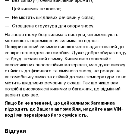
Без запаху (тонкий ванільний аромат);
Цей килимок не ковзає;
Не містять шкідливих речовин у складі;
Стовщена структура для опору зносу.
На зворотному боці килима є виступи, які зменшують
можливість переміщення килимка по підлозі.
Поліуритановий килимок високої якості адаптований до
конкретної моделі автомобіля. Дуже добре збирає воду
та бруд, незамінний взимку. Килим виготовлений з
високоякісних зносостійких матеріалів, має дуже високу
стійкість до фізичного та хімічного зносу, не реагує на
автомобільну хімію та стійкий до змін температури та не
містить шкідливих речовин у складі. Так що якщо вам
потрібні високоякісні килимки в багажник, це відмінний
варіант для вас.
Якщо Ви не впевнені, що цей килимок багажника
підходить до Вашого автомобіля, надайте нам VIN-
код і ми перевіримо його сумісність.
Відгуки