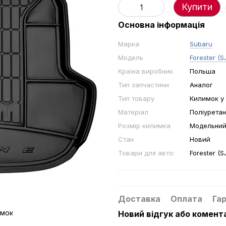
Купити
Основна інформація
Марка
Subaru
Модель
Forester (SJ
Країна виробник
Польша
Тип запчастини
Аналог
Тип товару
Килимок у
Матеріал
Поліуретан
Розмір килимка
Модельни
Стан
Новий
Товари для авто:
Forester (SJ
Доставка
Оплата
Гар
Новий відгук або комент