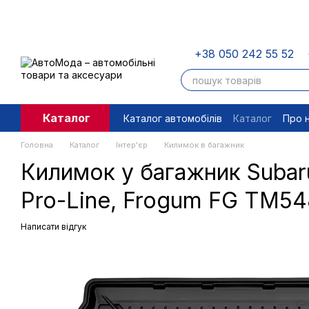
Перейти до основного контенту
+38 050 242 55 52
Каталог
Каталог автомобілів
Каталог
Про 
Угода користувача
Правові доку
Головна
Каталог
Інтер'єр
Килимок в багажник
Килимок у багажник Subaru
Pro-Line, Frogum FG TM5
Написати відгук