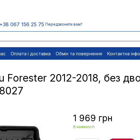
+38 067 156 25 75
Передзвонити вам?
нас
Оплата і доставка
Обмін та повернення
Контактна інф
менти
Відписатися
 Forester 2012-2018, без дво
48027
1 969 грн
В наявності