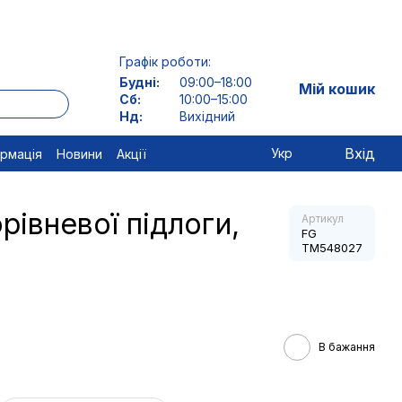
Графік роботи:
Будні:
09:00–18:00
Мій кошик
Сб:
10:00–15:00
Нд:
Вихідний
Вхід
Укр
ормація
Новини
Акції
рівневої підлоги,
Артикул
FG
TM548027
В бажання