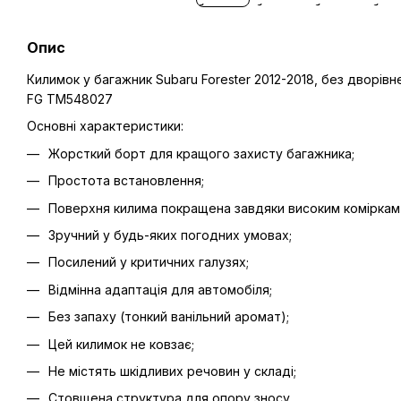
Опис
Килимок у багажник Subaru Forester 2012-2018, без дворівне
FG TM548027
Основні характеристики:
Жорсткий борт для кращого захисту багажника;
Простота встановлення;
Поверхня килима покращена завдяки високим коміркам 
Зручний у будь-яких погодних умовах;
Посилений у критичних галузях;
Відмінна адаптація для автомобіля;
Без запаху (тонкий ванільний аромат);
Цей килимок не ковзає;
Не містять шкідливих речовин у складі;
Стовщена структура для опору зносу.