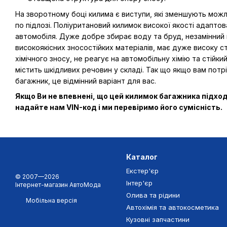
На зворотному боці килима є виступи, які зменшують мож
по підлозі. Поліуритановий килимок високої якості адапто
автомобіля. Дуже добре збирає воду та бруд, незамінний 
високоякісних зносостійких матеріалів, має дуже високу ст
хімічного зносу, не реагує на автомобільну хімію та стійк
містить шкідливих речовин у складі. Так що якщо вам потрі
багажник, це відмінний варіант для вас.
Якщо Ви не впевнені, що цей килимок багажника підхо
надайте нам VIN-код і ми перевіримо його сумісність.
Каталог
Екстер'єр
© 2007—2026
Інтер'єр
Інтернет-магазин АвтоМода
Олива та рідини
Мобільна версія
Автохімія та автокосметика
Кузовні запчастини