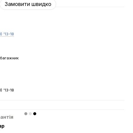
Замовити швидко
) '13-18
 багажник
й
) '13-18
антія
ар