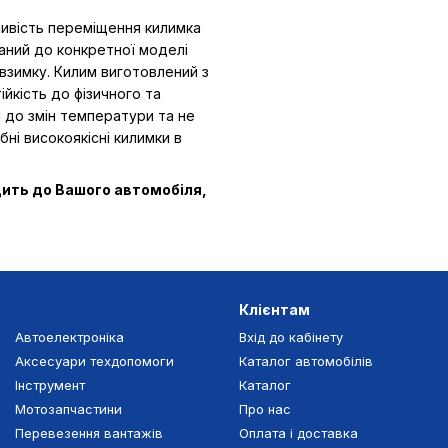
ливість переміщення килимка
ваний до конкретної моделі
взимку. Килим виготовлений з
ійкість до фізичного та
ий до змін температури та не
бні високоякісні килимки в
дить до Вашого автомобіля,
Клієнтам
Автоелектроніка
Вхід до кабінету
Аксесуари техдопомоги
Каталог автомобілів
Інструмент
Каталог
Мотозапчастини
Про нас
Перевезення вантажів
Оплата і доставка