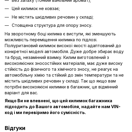
Без запаху (тонкий ванільний аромат);
Цей килимок не ковзає;
Не містять шкідливих речовин у складі;
Стовщена структура для опору зносу.
На зворотному боці килима є виступи, які зменшують
можливість переміщення килимка по підлозі.
Поліуритановий килимок високої якості адаптований до
конкретної моделі автомобіля. Дуже добре збирає воду
та бруд, незамінний взимку. Килим виготовлений з
високоякісних зносостійких матеріалів, має дуже високу
стійкість до фізичного та хімічного зносу, не реагує на
автомобільну хімію та стійкий до змін температури та не
містить шкідливих речовин у складі. Так що якщо вам
потрібні високоякісні килимки в багажник, це відмінний
варіант для вас.
Якщо Ви не впевнені, що цей килимок багажника
підходить до Вашого автомобіля, надайте нам VIN-
код і ми перевіримо його сумісність.
Відгуки