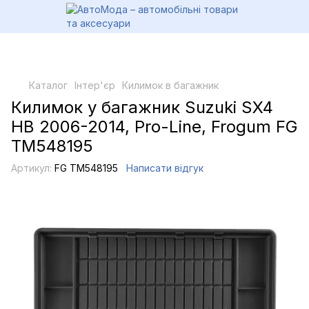
Каталог
Інтер'єр
Килимок в багажник
Килимок у багажник Suzuki SX4
HB 2006-2014, Pro-Line, Frogum FG
TM548195
Артикул:
FG TM548195
Написати відгук