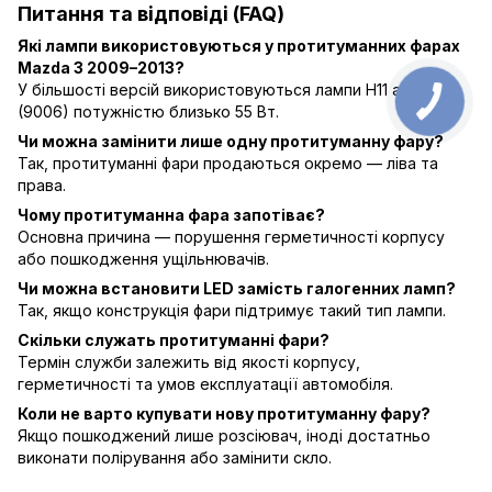
Питання та відповіді (FAQ)
Які лампи використовуються у протитуманних фарах
Mazda 3 2009–2013?
У більшості версій використовуються лампи H11 або HB4
(9006) потужністю близько 55 Вт.
Чи можна замінити лише одну протитуманну фару?
Так, протитуманні фари продаються окремо — ліва та
права.
Чому протитуманна фара запотіває?
Основна причина — порушення герметичності корпусу
або пошкодження ущільнювачів.
Чи можна встановити LED замість галогенних ламп?
Так, якщо конструкція фари підтримує такий тип лампи.
Скільки служать протитуманні фари?
Термін служби залежить від якості корпусу,
герметичності та умов експлуатації автомобіля.
Коли не варто купувати нову протитуманну фару?
Якщо пошкоджений лише розсіювач, іноді достатньо
виконати полірування або замінити скло.