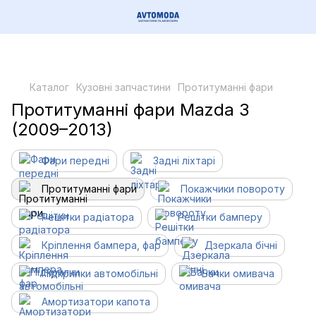
Каталог
Кузовні запчастини
Протитуманні фари
Протитуманні фари Mazda 3
(2009–2013)
Фари передні
Задні ліхтарі
Протитуманні фари
Покажчики повороту
Решітки радіатора
Решітки бамперу
Кріплення бампера, фар
Дзеркала бічні
Підкрилки автомобільні
Бачки омивача
Амортизатори капота