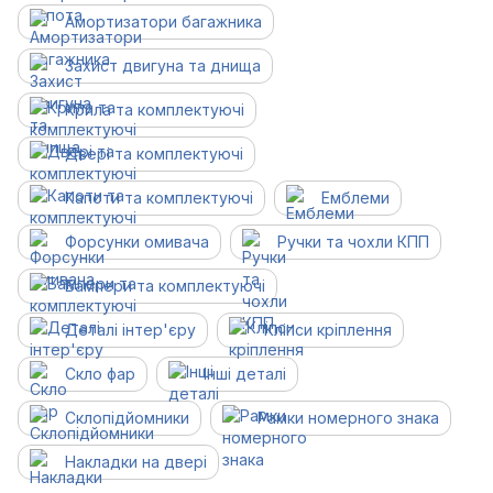
Амортизатори багажника
Захист двигуна та днища
Крила та комплектуючі
Двері та комплектуючі
Капоти та комплектуючі
Емблеми
Форсунки омивача
Ручки та чохли КПП
Бампери та комплектуючі
Деталі інтер'єру
Кліпси кріплення
Скло фар
Інші деталі
Склопідйомники
Рамки номерного знака
Накладки на двері