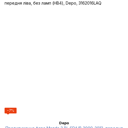
−7%
Depo