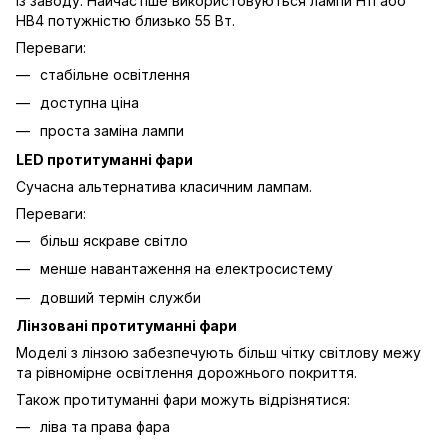
із заводу. Найчастіше використовуються лампи H11 або
HB4 потужністю близько 55 Вт.
Переваги:
стабільне освітлення
доступна ціна
проста заміна лампи
LED протитуманні фари
Сучасна альтернатива класичним лампам.
Переваги:
більш яскраве світло
менше навантаження на електросистему
довший термін служби
Лінзовані протитуманні фари
Моделі з лінзою забезпечують більш чітку світлову межу
та рівномірне освітлення дорожнього покриття.
Також протитуманні фари можуть відрізнятися:
ліва та права фара