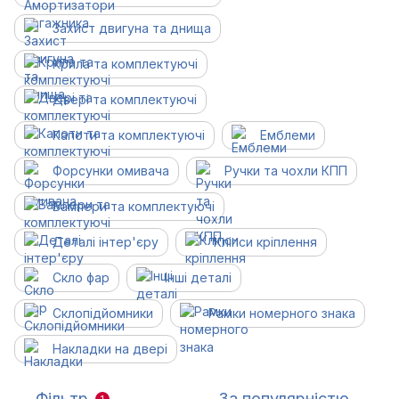
Захист двигуна та днища
Крила та комплектуючі
Двері та комплектуючі
Капоти та комплектуючі
Емблеми
Форсунки омивача
Ручки та чохли КПП
Бампери та комплектуючі
Деталі інтер'єру
Кліпси кріплення
Скло фар
Інші деталі
Склопідйомники
Рамки номерного знака
Накладки на двері
Фільтр
За популярністю