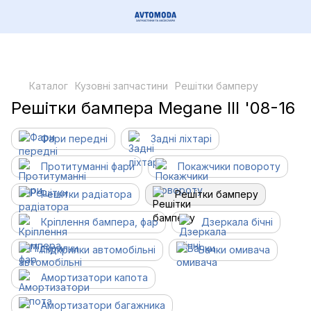
Каталог
Кузовні запчастини
Решітки бамперу
Решітки бампера Megane III '08-16
Фари передні
Задні ліхтарі
Протитуманні фари
Покажчики повороту
Решітки радіатора
Решітки бамперу
Кріплення бампера, фар
Дзеркала бічні
Підкрилки автомобільні
Бачки омивача
Амортизатори капота
Амортизатори багажника