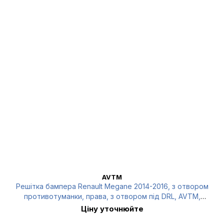
AVTM
Решітка бампера Renault Megane 2014-2016, з отвором
противотуманки, права, з отвором під DRL, AVTM,
185646918
Ціну уточнюйте