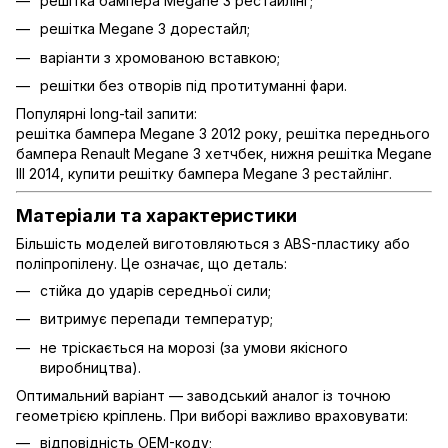
решітка бампера Megane 3 рестайлінг;
решітка Megane 3 дорестайл;
варіанти з хромованою вставкою;
решітки без отворів під протитуманні фари.
Популярні long-tail запити:
решітка бампера Megane 3 2012 року, решітка переднього
бампера Renault Megane 3 хетчбек, нижня решітка Megane
III 2014, купити решітку бампера Megane 3 рестайлінг.
Матеріали та характеристики
Більшість моделей виготовляються з ABS-пластику або
поліпропілену. Це означає, що деталь:
стійка до ударів середньої сили;
витримує перепади температур;
не тріскається на морозі (за умови якісного
виробництва).
Оптимальний варіант — заводський аналог із точною
геометрією кріплень. При виборі важливо враховувати:
відповідність OEM-коду;