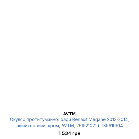
AVTM
Окуляр протитуманної фари Renault Megane 2012-2014,
лівий+правий, хром, AVTM, 261521021R, 185619914
1 534 грн