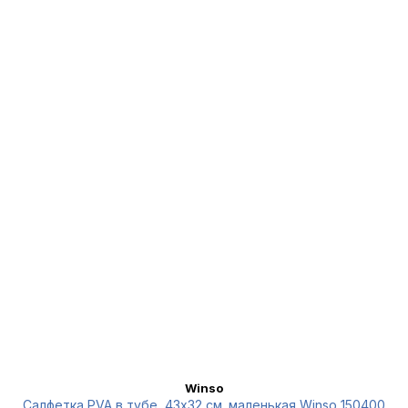
Winso
Салфетка PVA в тубе, 43x32 см.,маленькая Winso 150400