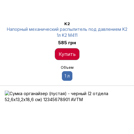
K2
Напорный механический распылитель под давлением K2
1л K2 M411
585 грн
Купить
Объем
1 л