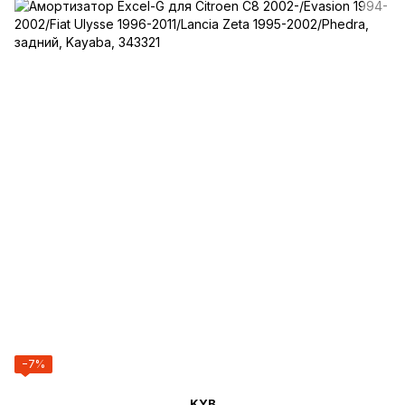
−7%
KYB