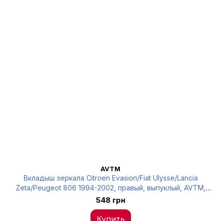
AVTM
Вкладыш зеркала Citroen Evasion/Fiat Ulysse/Lancia
Zeta/Peugeot 806 1994-2002, правый, выпуклый, AVTM,
8151FG, 186428357
548 грн
Купить