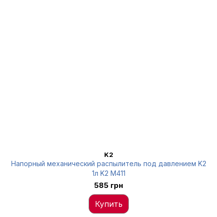
K2
Напорный механический распылитель под давлением K2
1л K2 M411
585 грн
Купить