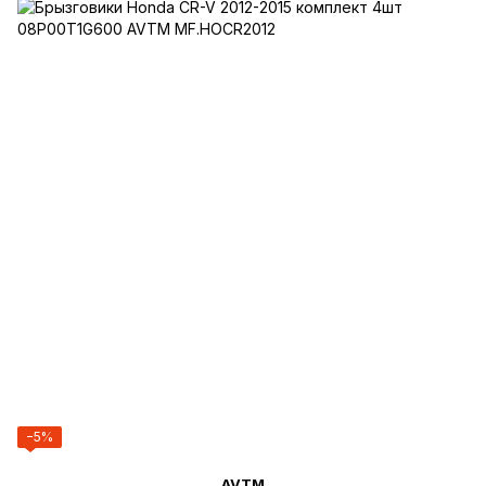
−5%
AVTM