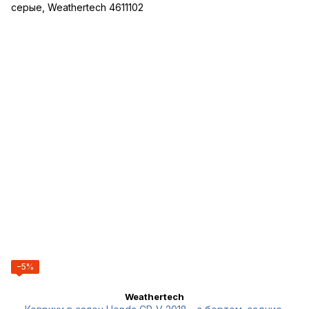
−5%
Weathertech