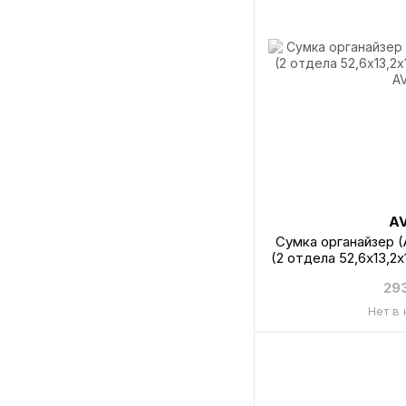
A
Сумка органайзер 
(2 отдела 52,6х13,2
A
29
Нет в