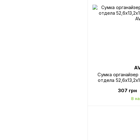
A
Сумка органайзер 
отдела 52,6х13,2х
A
307 грн
В н