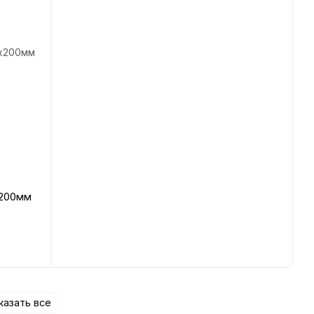
х200мм
казать все