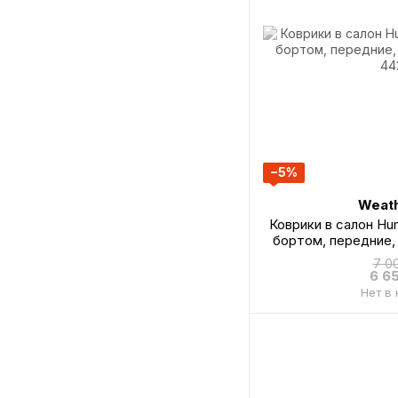
−5%
Weath
Коврики в салон Hu
бортом, передние,
44
7 0
6 6
Нет в