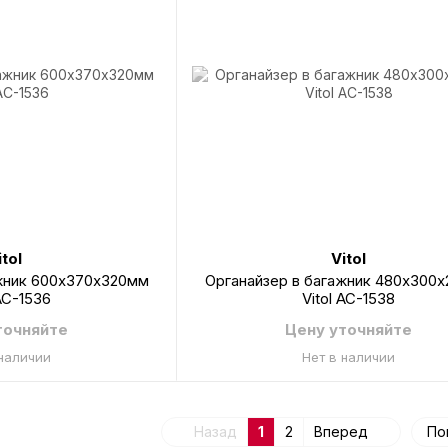
itol
Vitol
ажник 600х370х320мм
Органайзер в багажник 480х300
 AC-1536
Vitol AC-1538
точняйте
Цену уточняйте
 наличии
Нет в наличии
Назад
1
2
Вперед
По