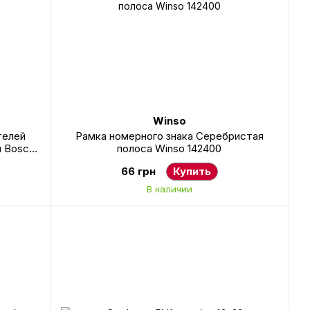
Winso
телей
Рамка номерного знака Серебристая
м Bosch
полоса Winso 142400
66 грн
Купить
В наличии