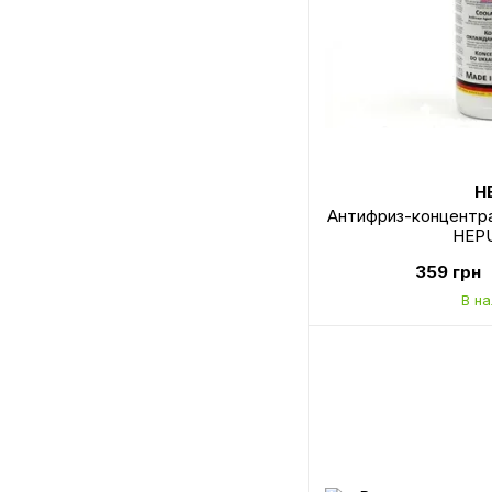
H
Антифриз-концентрат
HEPU
359 грн
В н