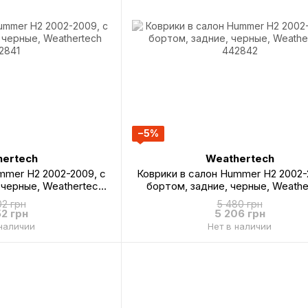
−5%
ertech
Weathertech
mmer H2 2002-2009, с
Коврики в салон Hummer H2 2002-
 черные, Weathertech
бортом, задние, черные, Weathe
2841
442842
02 грн
5 480 грн
52 грн
5 206 грн
 наличии
Нет в наличии