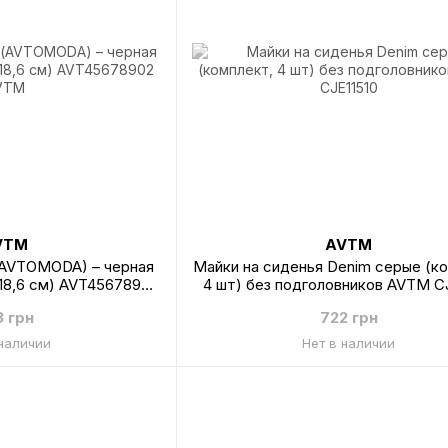
VTM
AVTM
(AVTOMODA) – черная
Майки на сиденья Denim серые (к
х18,6 см) AVT45678902
4 шт) без подголовников AVTM CJ
VTM
3 грн
722 грн
 наличии
Нет в наличии