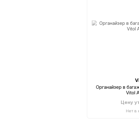
V
Органайзер в баг
Vitol
Цену у
Нет в