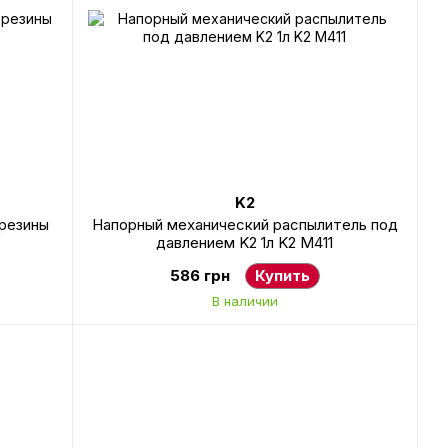
K2
 резины
Напорный механический распылитель под
давлением K2 1л K2 M411
586 грн
Купить
В наличии