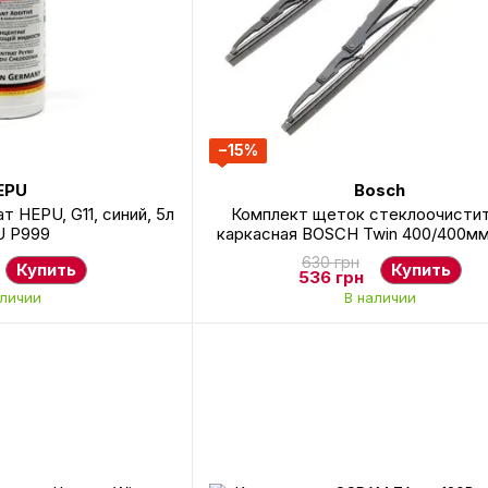
−15%
EPU
Bosch
 HEPU, G11, синий, 5л
Комплект щеток стеклоочисти
 P999
каркасная BOSCH Twin 400/400м
3397118610
630 грн
Купить
Купить
536 грн
аличии
В наличии