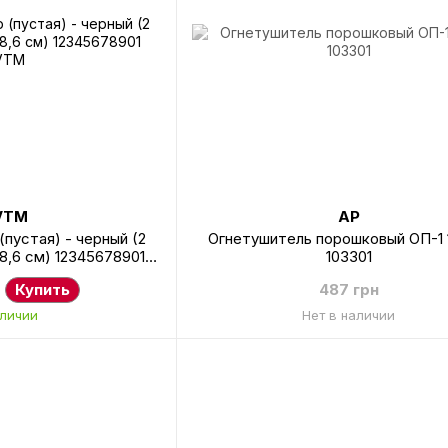
VTM
AP
(пустая) - черный (2
Огнетушитель порошковый ОП-1 
18,6 см) 12345678901
103301
VTM
Купить
487 грн
аличии
Нет в наличии