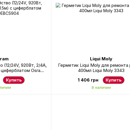
ram
Liqui Moly
 (12/24V, 920Вт, 2/4А,
Герметик Liqui Moly для ремонта
 с циферблатом Osram
400мл Liqui Moly 3343
CS904
Купить
1 406 грн
Купить
аличии
В наличии