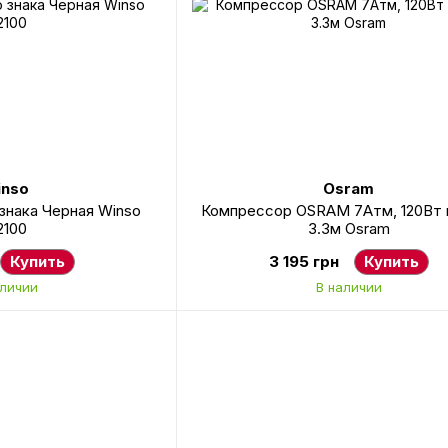
nso
Osram
знака Черная Winso
Компрессор OSRAM 7Атм, 120Вт 
2100
3.3м Osram
Купить
3 195 грн
Купить
аличии
В наличии