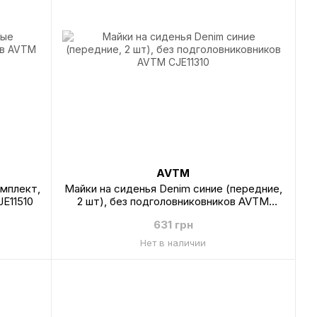
AVTM
омплект,
Майки на сиденья Denim синие (передние,
E11510
2 шт), без подголовниковников AVTM
CJE11310
631 грн
Нет в наличии