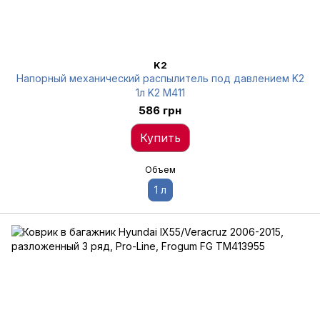
K2
Напорный механический распылитель под давлением K2
1л K2 M411
586 грн
Купить
Объем
1 л