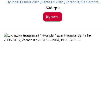
Hyundai i30/i40 2012-/Santa Fe 2012-/Veracruz/Kia Sorento
2009-/2014-, 98630-3J000
538 грн
Купить