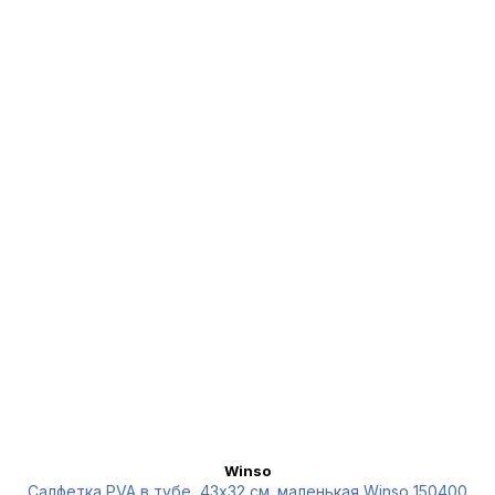
Winso
Салфетка PVA в тубе, 43x32 см.,маленькая Winso 150400