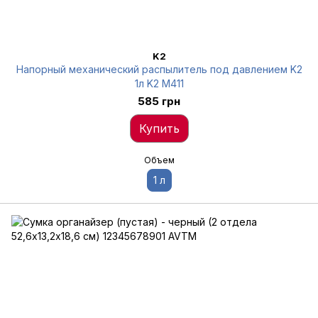
K2
Напорный механический распылитель под давлением K2
1л K2 M411
585 грн
Купить
Объем
1 л