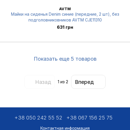
AVTM
Майки на сиденья Denim синие (передние, 2 шт), без
подголовниковников AVTM CJE11310
631 грн
Показать еще 5 товаров
Назад
Вперед
1
из 2
+38 050 242 55 52
+38 067 156 25 75
Контактная информация