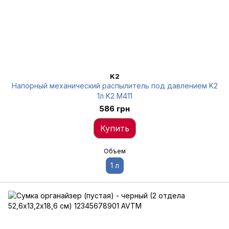
K2
Напорный механический распылитель под давлением K2
1л K2 M411
586 грн
Купить
Объем
1 л