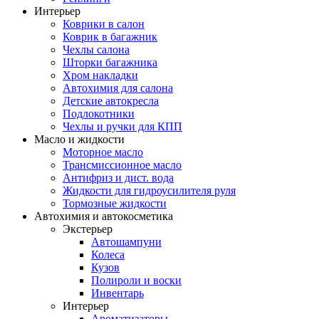
Интерьер
Коврики в салон
Коврик в багажник
Чехлы салона
Шторки багажника
Хром накладки
Автохимия для салона
Детские автокресла
Подлокотники
Чехлы и ручки для КПП
Масло и жидкости
Моторное масло
Трансмиссионное масло
Антифриз и дист. вода
Жидкости для гидроусилителя руля
Тормозные жидкости
Автохимия и автокосметика
Экстерьер
Автошампуни
Колеса
Кузов
Полироли и воски
Инвентарь
Интерьер
Ароматизаторы