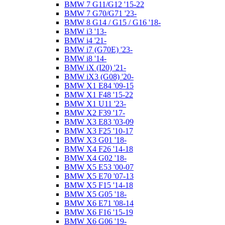
BMW 7 G11/G12 '15-22
BMW 7 G70/G71 '23-
BMW 8 G14 / G15 / G16 '18-
BMW i3 '13-
BMW i4 '21-
BMW i7 (G70E) '23-
BMW i8 '14-
BMW iX (I20) '21-
BMW iX3 (G08) '20-
BMW X1 E84 '09-15
BMW X1 F48 '15-22
BMW X1 U11 '23-
BMW X2 F39 '17-
BMW X3 E83 '03-09
BMW X3 F25 '10-17
BMW X3 G01 '18-
BMW X4 F26 '14-18
BMW X4 G02 '18-
BMW X5 E53 '00-07
BMW X5 E70 '07-13
BMW X5 F15 '14-18
BMW X5 G05 '18-
BMW X6 E71 '08-14
BMW X6 F16 '15-19
BMW X6 G06 '19-