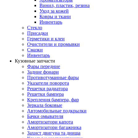
Винил, пластик, резина
Уход за кожей
Ковры и ткани
Инвентарь
Стекло
Присадки
Герметики и клеи
Очистители и промывки
Смазки
Инвентарь
Кузовные запчасти
Фары передние
Задние фонари
Противотуманные фары
Указатели поворота
Решетки радиатора
Решетки бампера
Крепления бампера, фар
Зеркала боковые
Автомобильные подкрылки
Бачки омывателя
Амортизатори капота
Амортизатори багажника
Захист двигуна та днища