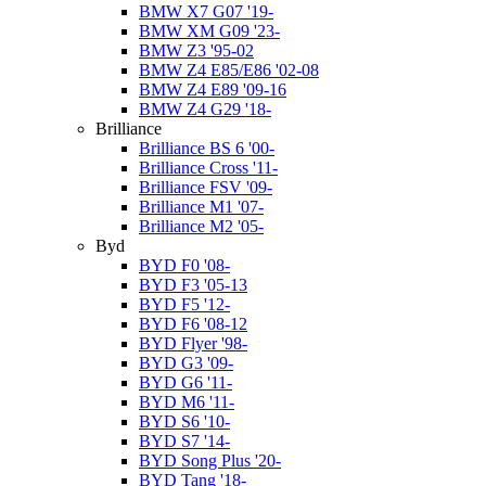
BMW X7 G07 '19-
BMW XM G09 '23-
BMW Z3 '95-02
BMW Z4 E85/E86 '02-08
BMW Z4 E89 '09-16
BMW Z4 G29 '18-
Brilliance
Brilliance BS 6 '00-
Brilliance Cross '11-
Brilliance FSV '09-
Brilliance M1 '07-
Brilliance M2 '05-
Byd
BYD F0 '08-
BYD F3 '05-13
BYD F5 '12-
BYD F6 '08-12
BYD Flyer '98-
BYD G3 '09-
BYD G6 '11-
BYD M6 '11-
BYD S6 '10-
BYD S7 '14-
BYD Song Plus '20-
BYD Tang '18-