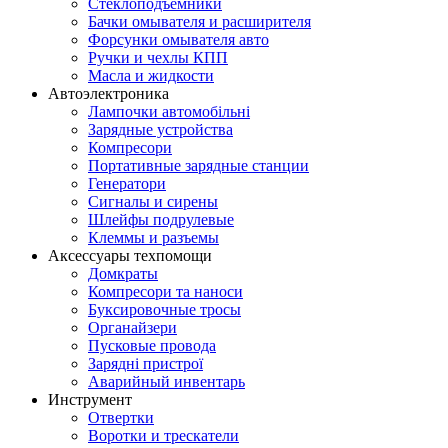
Стеклоподъемники
Бачки омывателя и расширителя
Форсунки омывателя авто
Ручки и чехлы КПП
Масла и жидкости
Автоэлектроника
Лампочки автомобільні
Зарядные устройства
Компресори
Портативные зарядные станции
Генератори
Сигналы и сирены
Шлейфы подрулевые
Клеммы и разъемы
Аксессуары техпомощи
Домкраты
Компресори та наноси
Буксировочные тросы
Органайзери
Пусковые провода
Зарядні пристрої
Аварийный инвентарь
Инструмент
Отвертки
Воротки и трескатели