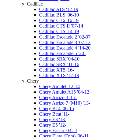
Cadillac
Cadillac ATS '12-19
Cadillac BLS '06-10
Cadillac CT6 '16-19
Cadillac CTS II '07-14
Cadillac CTS '14-19
Cadillac Escalade 2 '02-07
Cadillac Escalade 3 '07-13
Cadillac Escalade 4 '14-20
Cadillac Escalade 5 '20-
Cadillac SRX '04-10
Cadillac SRX '11-16
Cadillac XT5 '16-
Cadillac XTS '12-19
Chery
Chery Amulet '12-14
Chery Amulet A15 '04-12
Chery Arrizo 3 '15-
Chery Arrizo 7 (M16) '13-
Chery B14 '06-15
Chery Beat '11-
Chery E3 '13-
Chery E5 '12-
Chery Eastar '03-11
Chery Elara (Fora) '06-11