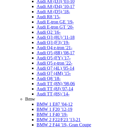
Audi A8 (D3) '03-10
Audi A8 (D4) '10-17
Audi A8 (D5) '18-
Audi R8 '15-
Audi E-tron GE '19-
Audi E-tron GT '20-
Audi Q2 '16-
Audi Q3 (8U) '11-18
Audi Q3 (F3) '19-
Audi Q4 e-tron '21-
Audi Q5 (8R) '08-17
Audi Q5 (FY) '17-
Audi Q5 e-tron '22-
Audi Q7 (4L) '05-14
Audi Q7 (4M) '15-
Audi Q8 '18-
Audi TT (8N) '98-06
Audi TT (8J) '07-14
Audi TT (8S) '14-
Bmw
BMW 1 E87 '04-12
BMW 1 F20 '12-19
BMW 1 F40 '19-
BMW 2 F22/F23 '13-21
BMW 2 F44 '19- Gran Coupe