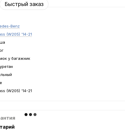
Быстрый заказ
edes-Benz
ss (W205) '14-21
ша
ог
мок у багажник
уретан
льный
е
ss (W205) '14-21
рантия
нтарий