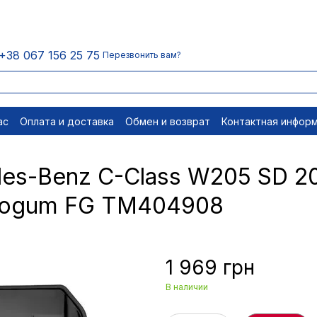
+38 067 156 25 75
Перезвонить вам?
ас
Оплата и доставка
Обмен и возврат
Контактная инфор
равовые документы
Отписаться
es-Benz C-Class W205 SD 20
 Frogum FG TM404908
1 969 грн
В наличии