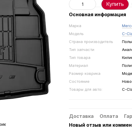
Купить
Основная информация
Марка
Merc
Модель
C-Cla
Страна производитель
Поль
Тип запчасти
Анал
Тип товара
Кили
Материал
Поли
Размер коврика
Моде
Состояние
Ново
Товары для авто:
C-Cla
Доставка
Оплата
Га
Новый отзыв или комме