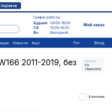
График работы:
Будние:
09:00–18:00
Мой заказ
Сб:
10:00–15:00
Вс:
Выходной
Вход
Рус
мация
Новости
Акції
W166 2011-2019, без
Артикул
FG
TM403413
В желания