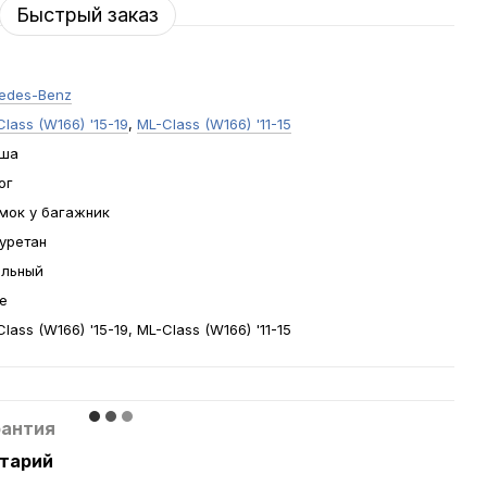
Быстрый заказ
edes-Benz
lass (W166) '15-19
,
ML-Class (W166) '11-15
ша
ог
мок у багажник
уретан
льный
е
lass (W166) '15-19, ML-Class (W166) '11-15
рантия
нтарий