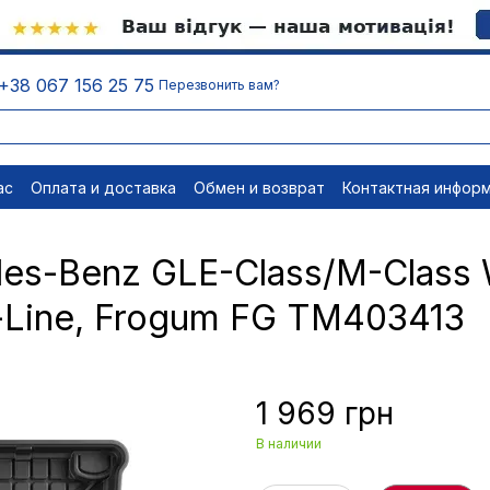
+38 067 156 25 75
Перезвонить вам?
ас
Оплата и доставка
Обмен и возврат
Контактная инфор
равовые документы
Отписаться
es-Benz GLE-Class/M-Class 
-Line, Frogum FG TM403413
1 969 грн
В наличии