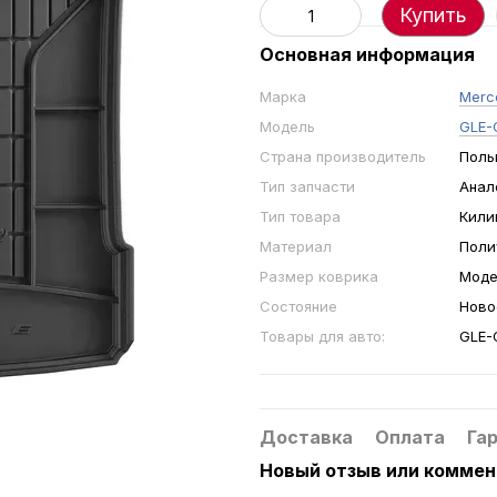
Купить
Основная информация
Марка
Merc
Модель
GLE-C
Страна производитель
Поль
Тип запчасти
Анал
Тип товара
Кили
Материал
Поли
Размер коврика
Моде
Состояние
Ново
Товары для авто:
GLE-C
Доставка
Оплата
Га
Новый отзыв или комме