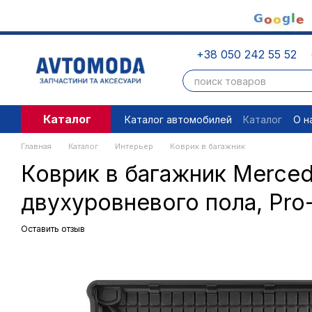
Перейти к основному контенту
+38 050 242 55 52
Каталог
Каталог автомобилей
Каталог
О н
Пользовательское соглашение
П
Главная
Каталог
Интерьер
Коврик в багажник
Коврик в багажник Merced
двухуровневого пола, Pro
Оставить отзыв